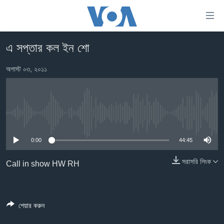
অ্যাকসেসিবিলিটি
লিংক
প্রধান
এ সপ্তার কল ইন শো
কনটেন্টে
খবর
যান।
অগাস্ট ০৩, ২০১১
বাংলাদেশ
প্রধান
ন্যাভিগেশনে
যুক্তরাষ্ট্র
যান
যুক্তরাষ্ট্রের নির্বাচন ২০২৪
অনুসন্ধানে
No media source currently available
যান
বিশ্ব
0:00
44:45
ভারত
দক্ষিণ-এশিয়া
সরাসরি লিংক
Call in show HW RH
সম্পাদকীয়
টেলিভিশন
শেয়ার করুন
ভিডিও