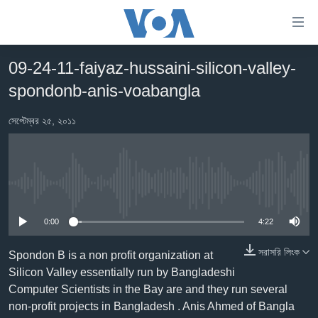
অ্যাকসেসিবিলিটি
লিংক
প্রধান
09-24-11-faiyaz-hussaini-silicon-valley-
কনটেন্টে
খবর
যান।
spondonb-anis-voabangla
বাংলাদেশ
প্রধান
ন্যাভিগেশনে
সেপ্টেম্বর ২৫, ২০১১
যুক্তরাষ্ট্র
যান
যুক্তরাষ্ট্রের নির্বাচন ২০২৪
অনুসন্ধানে
যান
বিশ্ব
No media source currently available
ভারত
0:00
4:22
দক্ষিণ-এশিয়া
সরাসরি লিংক
সম্পাদকীয়
Spondon B is a non profit organization at
Silicon Valley essentially run by Bangladeshi
টেলিভিশন
Computer Scientists in the Bay are and they run several
ভিডিও
non-profit projects in Bangladesh . Anis Ahmed of Bangla