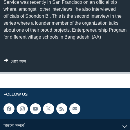
Service was recently in San Francisco on an official trip
where, amongst , other interviews , he also interviewed
Learning English
officials of Spondon B . This is the second interview in the
series where a founder member of the organization talks
FOLLOW US
about one of their proud projects, Enterpreneurship Program
for different village schools in Bangladesh. (AA)
অন্য ভাষায় ওয়েব সাইট
শেয়ার করুন
FOLLOW US
আমাদের সম্পর্কে