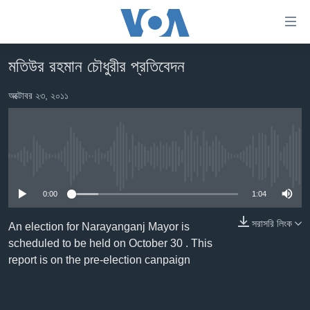
অ্যাকসেসিবিলিটি
লিংক
প্রধান
মতিউর রহমান চৌধুরীর প্রতিবেদন
কনটেন্টে
খবর
যান।
অক্টোবর ২৩, ২০১১
বাংলাদেশ
প্রধান
ন্যাভিগেশনে
যুক্তরাষ্ট্র
যান
যুক্তরাষ্ট্রের নির্বাচন ২০২৪
অনুসন্ধানে
No media source currently available
যান
বিশ্ব
0:00
1:04
ভারত
দক্ষিণ-এশিয়া
সরাসরি লিংক
An election for Narayanganj Mayor is
scheduled to be held on October 30 . This
সম্পাদকীয়
report is on the pre-election canpaign
টেলিভিশন
ভিডিও