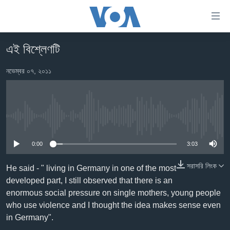
অ্যাকসেসিবিলিটি
লিংক
প্রধান
এই বিশ্লেণটি
কনটেন্টে
খবর
যান।
নভেম্বর ০৭, ২০১১
বাংলাদেশ
প্রধান
ন্যাভিগেশনে
যুক্তরাষ্ট্র
যান
যুক্তরাষ্ট্রের নির্বাচন ২০২৪
অনুসন্ধানে
No media source currently available
যান
বিশ্ব
0:00
3:03
ভারত
দক্ষিণ-এশিয়া
সরাসরি লিংক
He said - " living in Germany in one of the most
developed part, I still observed that there is an
সম্পাদকীয়
enormous social pressure on single mothers, young people
টেলিভিশন
who use violence and I thought the idea makes sense even
in Germany".
ভিডিও