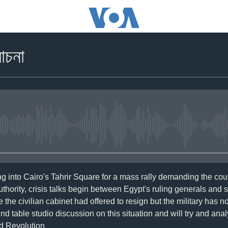
োচনা
No media source currently availa
 into Cairo's Tahrir Square for a mass rally demanding the count
uthority, crisis talks begin between Egypt's ruling generals and s
 the civilian cabinet had offered to resign but the military has n
d table studio discussion on this situation and will try and anal
ed Revolution