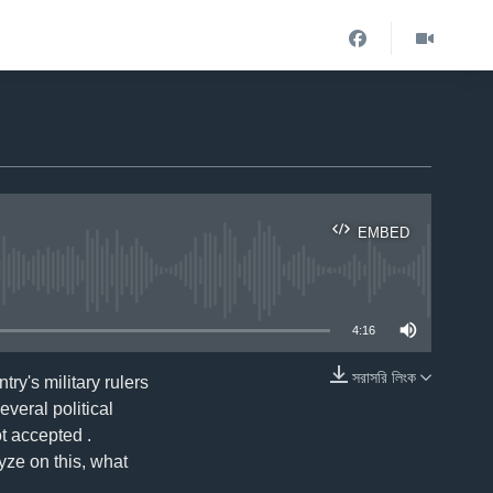
EMBED
ble
4:16
সরাসরি লিংক
ry's military rulers
EMBED
everal political
ot accepted .
yze on this, what