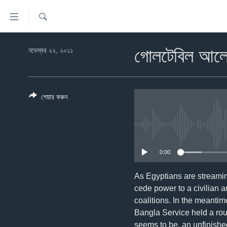
অ্যাকসেসিবিলিটি
লিংক
অনুসন্ধান
প্রধান
খবর
কনটেন্টে
নভেম্বর ২২, ২০১১
গোলটেবিল আল
যান।
বাংলাদেশ
প্রধান
যুক্তরাষ্ট্র
ন্যাভিগেশনে
শেয়ার করুন
যান
যুক্তরাষ্ট্রের নির্বাচন ২০২৪
অনুসন্ধানে
বিশ্ব
যান
ভারত
0:00
দক্ষিণ-এশিয়া
সম্পাদকীয়
As Egyptians are streaming
cede power to a civilian a
টেলিভিশন
coalitions. In the meantime
ভিডিও
Bangla Service held a roun
seems to be, an unfinish