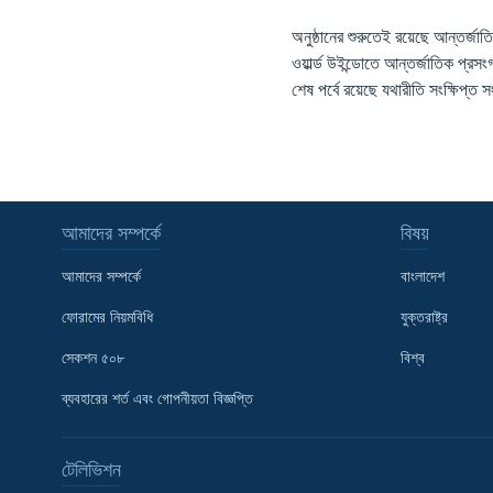
অনুষ্ঠানের শুরুতেই রয়েছে আন্তর্জ
ওয়ার্ল্ড উইন্ডোতে আন্তর্জাতিক প্রসং
শেষ পর্বে রয়েছে যথারীতি সংক্ষিপ্ত 
আমাদের সম্পর্কে
বিষয়
আমাদের সম্পর্কে
বাংলাদেশ
ফোরামের নিয়মবিধি
যুক্তরাষ্ট্র
সেকশন ৫০৮
বিশ্ব
ব্যবহারের শর্ত এবং গোপনীয়তা বিজ্ঞপ্তি
Learning English
টেলিভিশন
FOLLOW US