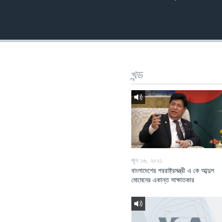
খন্ড
জুন ১৬, ২০২১
বাংলাদেশের পররাষ্ট্রমন্ত্রী এ কে আব্দুল
মোমেনের একান্ত সাক্ষাতকার