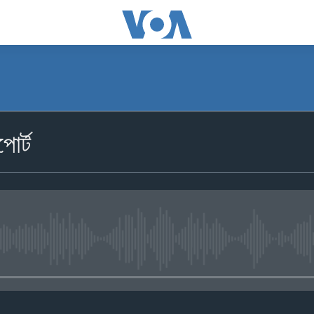
োর্ট
No media source currently availa