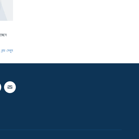
চ্ছেন
খন্ড দেখুন