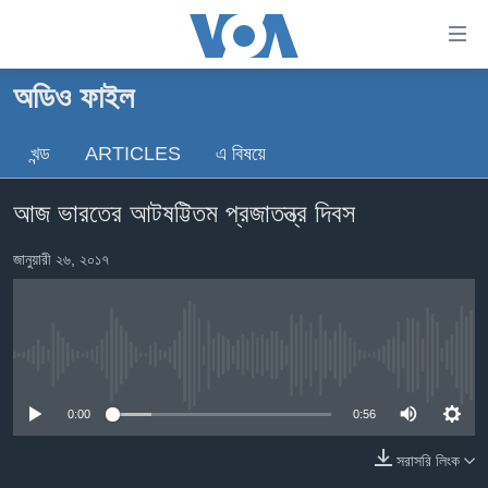
অ্যাকসেসিবিলিটি
লিংক
প্রধান
অডিও ফাইল
কনটেন্টে
খবর
যান।
খন্ড
ARTICLES
এ বিষয়ে
বাংলাদেশ
প্রধান
ন্যাভিগেশনে
যুক্তরাষ্ট্র
আজ ভারতের আটষট্টিতম প্রজাতন্ত্র দিবস
যান
যুক্তরাষ্ট্রের নির্বাচন ২০২৪
অনুসন্ধানে
জানুয়ারী ২৬, ২০১৭
যান
বিশ্ব
ভারত
দক্ষিণ-এশিয়া
No media source currently available
সম্পাদকীয়
0:00
0:56
টেলিভিশন
সরাসরি লিংক
ভিডিও