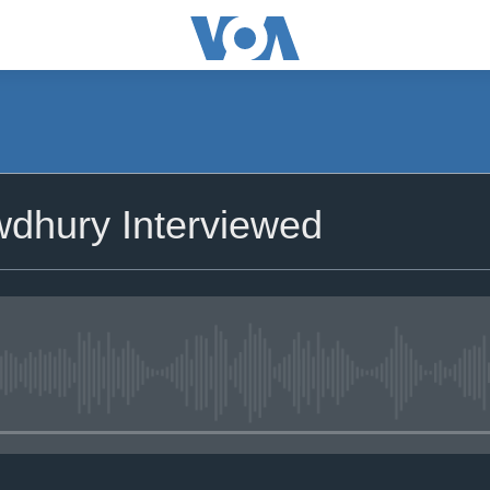
dhury Interviewed
No media source currently availa