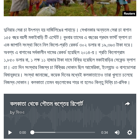
Learning English
FOLLOW US
দুনিয়ার সেরা চা উৎপন্ন হয় দার্জিলিঙের পাহাড়ে। সেখানকার অন্যতম সেরা চা বাগান
১৫৫ বছর বয়সী মকাইবাড়ি টি এস্টেট। বুধবার তাদের এ বছরের প্রথম ফার্স্ট ফ্লাশ চা
এক জাপানি সংস্থা কিনে নিল কিলো-প্রতি রেকর্ড ৩০২ ডলার বা ১৯,৩৬৩ টাকা দরে।
অবশ্য এ বাগানের সর্বকালীন দামের রেকর্ড হয়েছিল ২০১৪-য়। প্রতি কিলোগ্রাম
অন্য ভাষায় ওয়েব সাইট
১,৮৫০ ডলার বা, ১ লক্ষ ১১ হাজার টাকা দামে বিক্রি হয়েছিল মকাইবাড়ির সেকেন্ড ফ্লাশ
চা। এত দিন সংস্থার নিজস্ব চা বিক্রির দোকান ছিল আমেরিকা, ইংল্যান্ড ও বাগডোগরা
বিমানবন্দরে। সংস্থা জানাচ্ছে, কয়েক দিনের মধ্যেই কলকাতাতেও তারা খুলতে চলেছে
নিজস্ব দোকান। কলকাতা তেমন বড়লোকের শহর না হলেও কিন্তু দিব্যি চা-রসিক।
কলকাতা থেকে গৌতম গুপ্তের রিপোর্ট
by
ভিওএ
No media source currently available
0:00
0:34