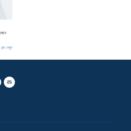
চ্ছেন
খন্ড দেখুন