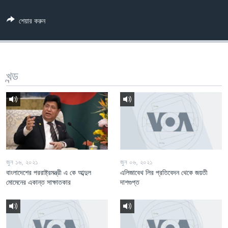
Learning English
শেয়ার করুন
FOLLOW US
খন্ড
অন্য ভাষায় ওয়েব সাইট
জুন ১৬, ২০২১
জুন ০৬, ২০২১
বাংলাদেশের পররাষ্ট্রমন্ত্রী এ কে আব্দুল
এলিজাবেথ লির প্রতিবেদন থেকে জয়তী
মোমেনের একান্ত সাক্ষাতকার
দাশগুপ্ত