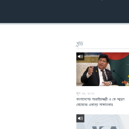
খন্ড
জুন ১৬, ২০২১
বাংলাদেশের পররাষ্ট্রমন্ত্রী এ কে আব্দুল
মোমেনের একান্ত সাক্ষাতকার