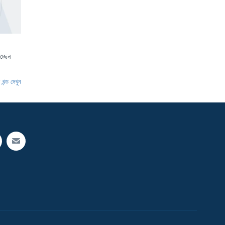
চ্ছেন
খন্ড দেখুন