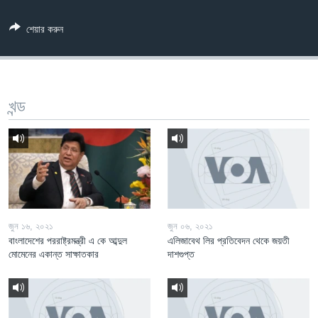
Learning English
শেয়ার করুন
FOLLOW US
খন্ড
অন্য ভাষায় ওয়েব সাইট
জুন ১৬, ২০২১
জুন ০৬, ২০২১
বাংলাদেশের পররাষ্ট্রমন্ত্রী এ কে আব্দুল
এলিজাবেথ লির প্রতিবেদন থেকে জয়তী
মোমেনের একান্ত সাক্ষাতকার
দাশগুপ্ত