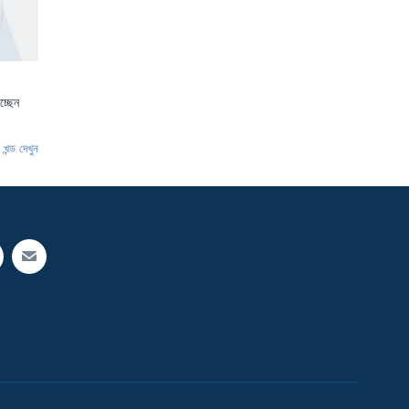
চ্ছেন
খন্ড দেখুন