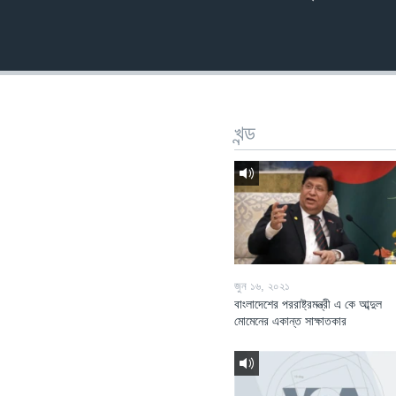
খন্ড
জুন ১৬, ২০২১
বাংলাদেশের পররাষ্ট্রমন্ত্রী এ কে আব্দুল
মোমেনের একান্ত সাক্ষাতকার