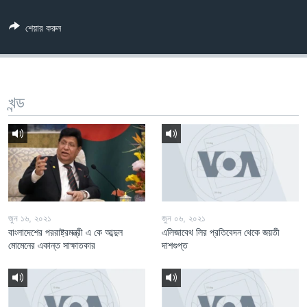
Learning English
শেয়ার করুন
FOLLOW US
খন্ড
অন্য ভাষায় ওয়েব সাইট
জুন ১৬, ২০২১
জুন ০৬, ২০২১
বাংলাদেশের পররাষ্ট্রমন্ত্রী এ কে আব্দুল
এলিজাবেথ লির প্রতিবেদন থেকে জয়তী
মোমেনের একান্ত সাক্ষাতকার
দাশগুপ্ত