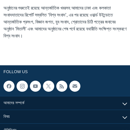
অনুষ্ঠানের শুরুতেই রয়েছে আন্তর্জাতিক খবরসহ আমাদের ঢাকা এবং কলকাতা
Learning English
সংবাদদাতাদের রিপোর্ট সম্বলিত ‘বিশ্ব সংবাদ’, এর পর রয়েছে ওয়ার্ল্ড উইন্ডোতে
আন্তর্জাতিক প্রসংগ, বিজ্ঞান জগত, যুব সংবাদ, শ্রোতাদের চিঠি পত্রের জবাবের
FOLLOW US
অনুষ্ঠান 'মিতালী' এবং আমাদের অনুষ্ঠানের শেষ পর্বে রয়েছে যথারীতি সংক্ষিপ্ত সংস্করণে
বিশ্ব সংবাদ।
অন্য ভাষায় ওয়েব সাইট
FOLLOW US
আমাদের সম্পর্কে
বিষয়