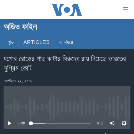
অ্যাকসেসিবিলিটি
লিংক
প্রধান
অডিও ফাইল
কনটেন্টে
খবর
যান।
খন্ড
ARTICLES
এ বিষয়ে
বাংলাদেশ
প্রধান
ন্যাভিগেশনে
যুক্তরাষ্ট্র
যশোর রোডের গাছ কাটার বিরুদ্ধে রায় দিয়েছে ভারতের
যান
যুক্তরাষ্ট্রের নির্বাচন ২০২৪
অনুসন্ধানে
সুপ্রিম কোর্ট
যান
বিশ্ব
সেপ্টেম্বর ২২, ২০১৮
ভারত
দক্ষিণ-এশিয়া
সম্পাদকীয়
No media source currently available
টেলিভিশন
0:00
0:53
ভিডিও