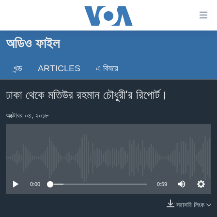
অ্যাকসেসিবিলিটি
লিংক
প্রধান
অডিও ফাইল
কনটেন্টে
খবর
যান।
খন্ড
ARTICLES
এ বিষয়ে
বাংলাদেশ
প্রধান
ন্যাভিগেশনে
যুক্তরাষ্ট্র
ঢাকা থেকে মতিউর রহমান চৌধুরী'র রিপোর্ট।
যান
যুক্তরাষ্ট্রের নির্বাচন ২০২৪
অনুসন্ধানে
অক্টোবর ০৪, ২০১৮
যান
বিশ্ব
ভারত
দক্ষিণ-এশিয়া
No media source currently available
সম্পাদকীয়
0:00
0:59
টেলিভিশন
সরাসরি লিংক
ভিডিও