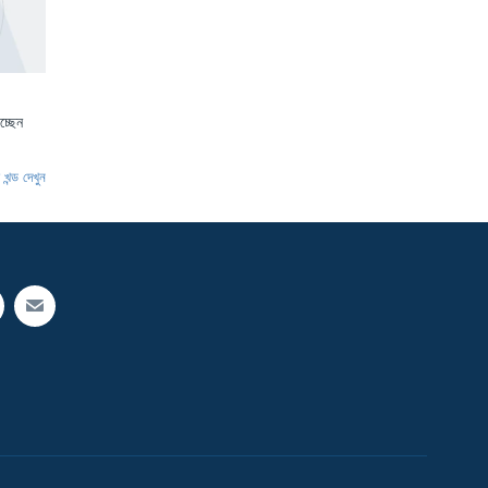
চ্ছেন
খন্ড দেখুন