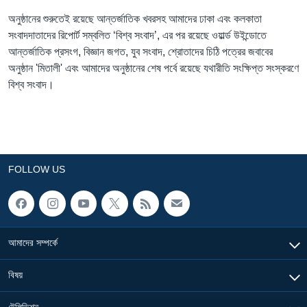
অনুষ্ঠানের শুরুতেই রয়েছে আন্তর্জাতিক খবরসহ আমাদের ঢাকা এবং কলকাতা
Learning English
সংবাদদাতাদের রিপোর্ট সম্বলিত ‘বিশ্ব সংবাদ’, এর পর রয়েছে ওয়ার্ল্ড উইন্ডোতে
আন্তর্জাতিক প্রসংগ, বিজ্ঞান জগত, যুব সংবাদ, শ্রোতাদের চিঠি পত্রের জবাবের
FOLLOW US
অনুষ্ঠান 'মিতালী' এবং আমাদের অনুষ্ঠানের শেষ পর্বে রয়েছে যথারীতি সংক্ষিপ্ত সংস্করণে
বিশ্ব সংবাদ।
অন্য ভাষায় ওয়েব সাইট
FOLLOW US
আমাদের সম্পর্কে
বিষয়