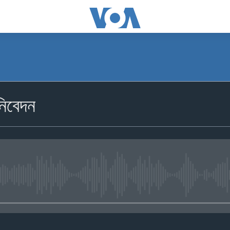
নিবেদন
No media source currently availa