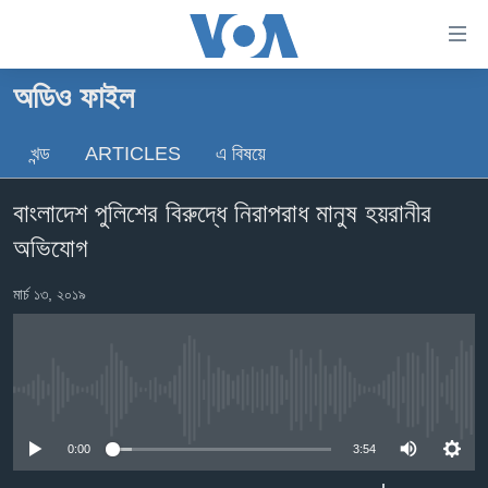
অ্যাকসেসিবিলিটি
লিংক
প্রধান
অডিও ফাইল
কনটেন্টে
খবর
যান।
খন্ড
ARTICLES
এ বিষয়ে
বাংলাদেশ
প্রধান
ন্যাভিগেশনে
যুক্তরাষ্ট্র
বাংলাদেশ পুলিশের বিরুদ্ধে নিরাপরাধ মানুষ হয়রানীর
যান
যুক্তরাষ্ট্রের নির্বাচন ২০২৪
অনুসন্ধানে
অভিযোগ
যান
বিশ্ব
মার্চ ১৩, ২০১৯
ভারত
দক্ষিণ-এশিয়া
সম্পাদকীয়
No media source currently available
টেলিভিশন
0:00
3:54
ভিডিও