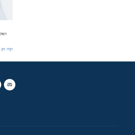
চ্ছেন
খন্ড দেখুন