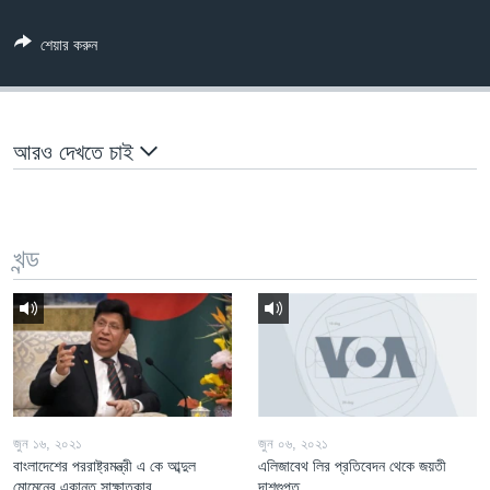
Learning English
শেয়ার করুন
FOLLOW US
আরও দেখতে চাই
অন্য ভাষায় ওয়েব সাইট
খন্ড
জুন ১৬, ২০২১
জুন ০৬, ২০২১
বাংলাদেশের পররাষ্ট্রমন্ত্রী এ কে আব্দুল
এলিজাবেথ লির প্রতিবেদন থেকে জয়তী
মোমেনের একান্ত সাক্ষাতকার
দাশগুপ্ত