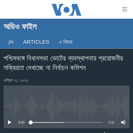
অ্যাকসেসিবিলিটি
লিংক
প্রধান
অডিও ফাইল
কনটেন্টে
খবর
যান।
খন্ড
ARTICLES
এ বিষয়ে
বাংলাদেশ
প্রধান
ন্যাভিগেশনে
যুক্তরাষ্ট্র
পশ্চিমবঙ্গে বিধানসভা ভোটের ব্যবস্থাপনায় প্রয়োজনীয়
যান
যুক্তরাষ্ট্রের নির্বাচন ২০২৪
অনুসন্ধানে
সক্রিয়তা দেখাচ্ছে না নির্বাচন কমিশন
যান
বিশ্ব
এপ্রিল ২১, ২০২১
ভারত
দক্ষিণ-এশিয়া
সম্পাদকীয়
No media source currently available
টেলিভিশন
0:00
1:11
ভিডিও