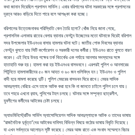
কথা জানান দিয়েছিল প্রশাসন সার্ভিস। এবার বরিশালের ঘটনা সরকারের সঙ্গে প্রশাসনের
দূরত্ব আরও বাড়িয়ে দিতে পারে বলে আশঙ্কা করা হচ্ছে।
বরিশালের উত্তেজনাকর পরিস্থিতি কেন তৈরি হলো? খোঁজ নিয়ে জানা গেছে,
প্রশাসনিক এলাকায় রাতের বেলায় ব্যানার ফেস্টুন উচ্ছেদের মতো ঘটনাকে ঘিরেই বরিশাল
সদর উপজেলার ইউএনওর বাসায় হামলার ঘটনা ঘটে। জাতীয় শোক দিবসের ব্যানার
ফেস্টুন খুলতে যায় সিটি কর্পোরেশন ও সরকারী দলের কর্মীরা। ইউএনও রাতে খুলতে বারণ
করেন। এই নিয়ে উভয় পক্ষের তর্ক বিতর্কের এক পর্যায়ে আনসার সদস্যদের সঙ্গে
হাতাহাতি শুরু হয়। হামলা করা হয় ইউএনওর বাসভবনে। এরপরই পুলিশ ও আনসারের
পিটুনিতে হামলাকারীদের ৫০ জন আহত ও ৬০ জন গুলিবিদ্ধ হন। ইউএনও ও পুলিশ
বাদী হয়ে মামলা করেছে দুটি। পুলিশ মেয়রের বাসভবন ঘিরে রাখে। মেয়র সাদিক
আবদুল্লাহ বেরিয়ে এসে তাকে আটক করা হবে কি না জানতে চাইলে পুলিশ চলে যায়।
তবে শহরে এখনো র‍্যাব, পুলিশের টহল চলছে। ঘটনার সঙ্গে সম্পৃক্ত ছাত্রলীগ,
যুবলীগের কর্মীদের আটকের চেষ্টা চলছে।
অ্যাডমিনিস্ট্রেটিভ সার্ভিস অ্যাসোসিয়েশন সাদিক আবদুল্লাহকে আটক ও তাদের ভাষায়
“রাজনৈতিক দুর্বৃত্ত”দের আটকের দাবিসহ বিভিন্ন বিষয়ে কঠোর ভাষায় বিবৃতি দিয়েছে।
যা এখন সর্বস্তরে আলোড়ন সৃষ্টি করেছে। মেয়র আজ রাতে এক সংবাদ সম্মেলনে বিচার