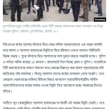
Learning English
FOLLOW US
বৃহস্পতিবার দূপুরে নগরীর কালীবাড়ি রোডে সিটি মেয়রের বাসভবনের সামনে অবস্থান নেয় বিপুল
সংখ্যক পুলিশ। বরিশাল, বৃহস্পতিবার, আগস্ট ২০।
অন্য ভাষায় ওয়েব সাইট
ইউএনওর বাসায় হামলার ঘটনাকে ঘিরে মেয়র সাদিক আবদুল্লাহকে এক নম্বর আসামি
করে মামলা ও প্রশাসন ক্যাডারের বিবৃতিকে ঘিরে বরিশালে এখনো থমথমে পরিস্থিতি
বিরাজ করছে। পুরো ঘটনাকে ঘিরে প্রশাসনের সঙ্গে দূরত্ব বাড়ছে সরকারি দলের। পুলিশ
এ পর্যন্ত আটক করেছে ১৮ জনকে। রাস্তাঘাটে টহল দিচ্ছে র‍্যাব ও পুলিশ। অন্যদিকে
সিটি করপোরেশনের সামনে সমাবেশ করে মেয়রের বিরুদ্ধে করা মামলা প্রত্যাহারের দাবি
জানিয়েছে তাঁর সমর্থকরা। কিন্তু প্রশাসন তাদের কঠোর অবস্থান থেকে সরেনি। তবে
মেয়রকে গ্রেফতারের দাবিসহ বিভিন্ন বিষয়ে বাংলাদেশ অ্যাডমিনিস্ট্রেটিভ সার্ভিস
অ্যাসোসিয়েশনের কঠোর ভাষায় দেওয়া বিবৃতি নিয়ে আলোচনা হচ্ছে সরকারের ভিতরে
বাইরে।
অতীতে ভুল বোঝাবুঝিতে প্রশাসন ক্যাডারের সংগঠনটি এই ভাষায় বিবৃতি দেয়নি। তবে
ফরিদপুরের এমপি নিক্সন চৌধুরীর সঙ্গে বিরোধের সময় প্রথম নিজেদের শক্ত অবস্থানের