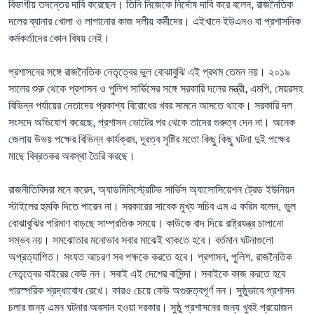
বিভাগীয় তদন্তের দাবি করেছেন। তিনি নিজেকে নির্দোষ দাবি করে বলেন, রাজনৈতিক
দলের ব্যানার খোলা ও লাগানোর কাজ দলীয় কর্মীদের। এইখানে ইউএনও বা প্রশাসনিক
কর্মকর্তাদের কোন বিষয় নেই।
প্রশাসনের সঙ্গে রাজনৈতিক নেতৃত্বের ভুল বোঝাবুঝি এই প্রথম তেমন নয়। ২০১৯
সালের শুরু থেকে প্রশাসন ও পুলিশ সার্ভিসের সঙ্গে সরকারি দলের মন্ত্রী, এমপি, মেয়রসহ
বিভিন্ন পর্যায়ের নেতাদের প্রকাশ্য বিরোধের খবর সামনে আসতে থাকে। সরকারি দল
সংসদে অভিযোগ করেছে, প্রশাসন ভোটের পর থেকে তাদের গুরুত্ব দেন না। অনেক
জেলায় উভয় পক্ষের বিভিন্ন কার্যক্রম, দূরত্ব সৃষ্টির মতো কিছু কিছু ঘটনা দুই পক্ষের
মাছে বিব্রতকর অবস্থা তৈরি করছে।
রাজনীতিবিদরা মনে করেন, অ্যাডমিনিস্ট্রেটিভ সার্ভিস অ্যাসোসিয়েশন ট্রেড ইউনিয়ন
স্টাইলের হুমকি দিতে পারেন না। সরকারের সাবেক মুখ্য সচিব এম এ করিম বলেন, ভুল
বোঝাবুঝির পরিমাণ বাড়ছে সাম্প্রতিক সময়ে। কাউকে বাদ দিয়ে রাষ্ট্রযন্ত্র চালানো
সম্ভব নয়। সমঝোতার মনোভাব সবার মাঝেই থাকতে হবে। বর্তমান ঘটনাগুলো
অপ্রত্যাশিত। সংযত আচরণ সব পক্ষকে করতে হবে। প্রশাসন, পুলিশ, রাজনৈতিক
নেতৃত্বের বাইরের কেউ নন। সবাই এই দেশের বাসিন্দা। সবাইকে কাজ করতে হবে
পারস্পরিক শ্রদ্ধাবোধ রেখে। কারও চেয়ে কেউ অগুরুত্বপূর্ণ নন। সুষ্ঠুভাবে প্রশাসন
চলার জন্য এমন ঘটনার অবসান হওয়া দরকার। সুষ্ঠু প্রশাসনের জন্য খুবই প্রয়োজন