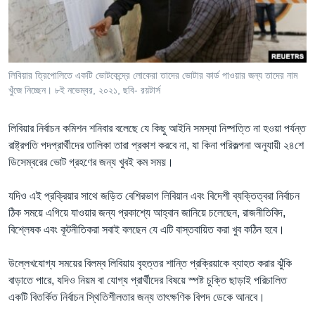
Learning English
FOLLOW US
লিবিয়ার ত্রিপোলিতে একটি ভোটকেন্দ্রে লোকেরা তাদের ভোটার কার্ড পাওয়ার জন্য তাদের নাম
খুঁজে নিচ্ছেন। ৮ই নভেম্বর, ২০২১, ছবি- রয়টার্স
অন্য ভাষায় ওয়েব সাইট
লিবিয়ার নির্বাচন কমিশন শনিবার বলেছে যে কিছু আইনি সমস্যা নিষ্পত্তি না হওয়া পর্যন্ত
রাষ্ট্রপতি পদপ্রার্থীদের তালিকা তারা প্রকাশ করবে না, যা কিনা পরিকল্পনা অনুযায়ী ২৪শে
ডিসেম্বরের ভোট গ্রহণের জন্য খুবই কম সময়।
যদিও এই প্রক্রিয়ার সাথে জড়িত বেশিরভাগ লিবিয়ান এবং বিদেশী ব্যক্তিত্বরা নির্বাচন
ঠিক সময়ে এগিয়ে যাওয়ার জন্য প্রকাশ্যে আহ্বান জানিয়ে চলেছেন, রাজনীতিবিদ,
বিশ্লেষক এবং কূটনীতিকরা সবাই বলছেন যে এটি বাস্তবায়িত করা খুব কঠিন হবে।
উল্লেখযোগ্য সময়ের বিলম্ব লিবিয়ায় বৃহত্তর শান্তি প্রক্রিয়াকে ব্যাহত করার ঝুঁকি
বাড়াতে পারে, যদিও নিয়ম বা যোগ্য প্রার্থীদের বিষয়ে স্পষ্ট চুক্তি ছাড়াই পরিচালিত
একটি বিতর্কিত নির্বাচন স্থিতিশীলতার জন্য তাৎক্ষণিক বিপদ ডেকে আনবে।