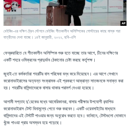
Learning English
FOLLOW US
বেইজিং-এর দক্ষিণ ট্রেন স্টেশনে বেইজিং শীতকালীন অলিম্পিকের পোস্টারের কাছে মাস্ক পরা
যাত্রীদের দেখা যাচ্ছে। ১৪ই জানুয়ারী, ২০২২, ছবি-এপি
অন্য ভাষায় ওয়েব সাইট
ফেব্রুয়ারিতে যে শীতকালীন অলিম্পিক শুরু হতে যাচ্ছে তার আগে, চীনের দক্ষিণের
একটি শহরে ওমিক্রনের প্রাদুর্ভাব ঠেকানোর চেষ্টা করছে কর্তৃপক্ষ।
জুহাই-তে কর্মকর্তারা শহরটির বাস পরিষেবা বন্ধ করে দিয়েছেন। এর আগে সেখানে
করোনাভাইরাসের অত্যন্ত সংক্রামক এই প্রকরণে আক্রান্ত সাতজনকে সনাক্ত করা
হয়। শহরটির বাসিন্দাদেরকে বাসায় থাকার পরামর্শ দেওয়া হয়েছে।
আগামী সপ্তাহ দু’য়েকের মধ্যে আমেরিকানরা, বাসায় পরীক্ষার উপযোগী র‌্যাপিড
করোনাভাইরাস টেস্ট বিনামূল্যে পেতে শুরু করবেন। একটি ওয়েবসাইটের মাধ্যমে
বাসিন্দাদের এই টেস্টটি পাওয়ার জন্য অনুরোধ করতে হবে। বর্তমানে, টেস্টগুলো দোকানে
খুঁজে পাওয়া প্রায় অসম্ভব হয়ে পড়েছে।