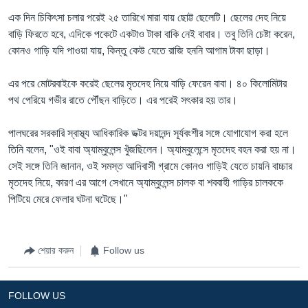
এক দিন চিকিৎসা চলার পরেই ২৫ তারিখে মারা যায় ছোট্ট ছেলেটি। ছেলের দেহ নিয়ে
বাড়ি ফিরতে হবে, এদিকে পকেটে একটাও টাকা বাকি নেই বাবার। তবু তিনি চেষ্টা করেন,
কোনও গাড়ি যদি পাওয়া যায়, কিন্তু কেউ যেতে রাজি হননি আগাম টাকা ছাড়া।
এর পরে মোটরবাইকে করেই ছেলের মৃতদেহ নিয়ে বাড়ি ফেরেন বাবা। ৪০ কিলোমিটার
পথ পেরিয়ে গভীর রাতে পৌঁছন বাড়িতে। এর পরেই সৎকার হয় তার।
পালঘরের সরকারি স্বাস্থ্য আধিকারিক ডক্টর দয়ানন্দ সূর্যবংশীর সঙ্গে যোগাযোগ করা হলে
তিনি বলেন, "ওই বাবা অ্যাম্বুলেন্স খুঁজছিলেন। অ্যাম্বুলেন্সে মৃতদেহ বহন করা হয় না।
সেই সঙ্গে তিনি জানান, ওই সমস্ত আদিবাসী গ্রামে কোনও গাড়িই যেতে চায়নি বাচ্চার
মৃতদেহ নিয়ে, কারণ এর আগে সেখানে অ্যাম্বুলেন্স চালক বা শববাহী গাড়ির চালককে
পিটিয়ে মেরে ফেলার ঘটনা ঘটেছে।"
শেয়ার করুন
Follow us
FOLLOW US