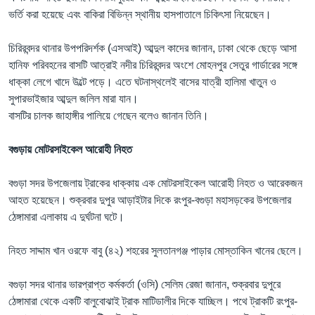
ভর্তি করা হয়েছে এবং বাকিরা বিভিন্ন স্থানীয় হাসপাতালে চিকিৎসা নিয়েছেন।
চিরিরবন্দর থানার উপপরিদর্শক (এসআই) আব্দুল কাদের জানান, ঢাকা থেকে ছেড়ে আসা
হানিফ পরিবহনের বাসটি আত্রাই নদীর চিরিরবন্দর অংশে মোহনপুর সেতুর গার্ডারের সঙ্গে
ধাক্কা লেগে খাদে উল্টে পড়ে। এতে ঘটনাস্থলেই বাসের যাত্রী হালিমা খাতুন ও
সুপারভাইজার আব্দুল জলিল মারা যান।
বাসটির চালক জাহাঙ্গীর পালিয়ে গেছেন বলেও জানান তিনি।
বগুড়ায় মোটরসাইকেল আরোহী নিহত
বগুড়া সদর উপজেলায় ট্রাকের ধাক্কায় এক মোটরসাইকেল আরোহী নিহত ও আরেকজন
আহত হয়েছেন। শুক্রবার দুপুর আড়াইটার দিকে রংপুর-বগুড়া মহাসড়কের উপজেলার
ঠেঙ্গামারা এলাকায় এ দুর্ঘটনা ঘটে।
নিহত সাদ্দাম খান ওরফে বাবু (৪২) শহরের সুলতানগঞ্জ পাড়ার মোস্তাকিন খানের ছেলে।
বগুড়া সদর থানার ভারপ্রাপ্ত কর্মকর্তা (ওসি) সেলিম রেজা জানান, শুক্রবার দুপুরে
ঠেঙ্গামারা থেকে একটি বালুবোঝাই ট্রাক মাটিডালীর দিকে যাচ্ছিল। পথে ট্রাকটি রংপুর-