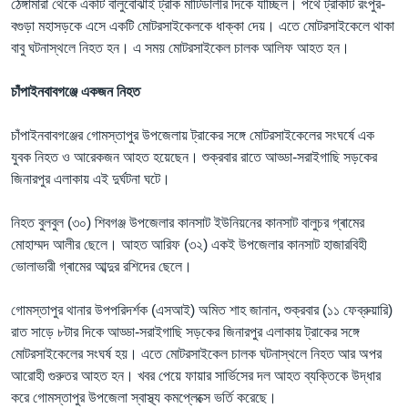
ঠেঙ্গামারা থেকে একটি বালুবোঝাই ট্রাক মাটিডালীর দিকে যাচ্ছিল। পথে ট্রাকটি রংপুর-
বগুড়া মহাসড়কে এসে একটি মোটরসাইকেলকে ধাক্কা দেয়। এতে মোটরসাইকেলে থাকা
বাবু ঘটনাস্থলে নিহত হন। এ সময় মোটরসাইকেল চালক আলিফ আহত হন।
চাঁপাইনবাবগঞ্জে একজন নিহত
চাঁপাইনবাবগঞ্জের গোমস্তাপুর উপজেলায় ট্রাকের সঙ্গে মোটরসাইকেলের সংঘর্ষে এক
যুবক নিহত ও আরেকজন আহত হয়েছেন। শুক্রবার রাতে আড্ডা-সরাইগাছি সড়কের
জিনারপুর এলাকায় এই দুর্ঘটনা ঘটে।
নিহত বুলবুল (৩০) শিবগঞ্জ উপজেলার কানসাট ইউনিয়নের কানসাট বালুচর গ্ৰামের
মোহাম্মদ আলীর ছেলে। আহত আরিফ (৩২) একই উপজেলার কানসাট হাজারবিহী
ভোলাভারী গ্ৰামের আব্দুর রশিদের ছেলে।
গোমস্তাপুর থানার উপপরিদর্শক (এসআই) অমিত শাহ জানান, শুক্রবার (১১ ফেব্রুয়ারি)
রাত সাড়ে ৮টার দিকে আড্ডা-সরাইগাছি সড়কের জিনারপুর এলাকায় ট্রাকের সঙ্গে
মোটরসাইকেলের সংঘর্ষ হয়। এতে মোটরসাইকেল চালক ঘটনাস্থলে নিহত আর অপর
আরোহী গুরুতর আহত হন। খবর পেয়ে ফায়ার সার্ভিসের দল আহত ব্যক্তিকে উদ্ধার
করে গোমস্তাপুর উপজেলা স্বাস্থ্য কমপ্লেক্সে ভর্তি করেছে।