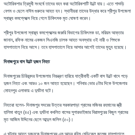
অটোরিকশার
ত্রিমুখী
সংঘর্ষে তাদের
বহন
করা
অটোরিকশাটি
উল্টে
যায়।
এতে
শাশুড়ি
বেগম
ও
ছেলে
নাঈম
গুরুতর
আহত
হন।
স্থানীয়রা
তাদের উদ্ধার
করে
শ্রীপুর
উপজেলা
স্বাস্থ্য
কমপ্লেক্সে
নিয়ে
গেলে
চিকিৎসক
মৃত
ঘোষণা
করেন।
শ্রীপুর
উপজেলা
স্বাস্থ্য
কমপ্লেক্সের
জরুরি
বিভাগের
চিকিৎসক
ডা
.
মরিয়ম
আক্তার
জানান
,
রফিক
নামের
একজন
সিএনজি
চালক
আহত
অবস্থায়
ওই
নারী
ও
শিশুকে
হাসপাতালে
নিয়ে
আসে।
তবে
হাসপাতালে
নিয়ে আসার আগেই
তাদের
মৃত্যু
হয়েছে।
দিনাজপুরে বাস উল্টে দুজন নিহত
দিনাজপুরের চিরিরবন্দর উপজেলায় নিয়ন্ত্রণ হারিয়ে যাত্রীবাহী একটি বাস উল্টে খাদে পড়ে
দুজন নিহত এবং আরও ১০ জন আহত হয়েছেন। শনিবার ভোর ৫টার দিকে উপজেলার
মোহনপুর এলাকায় এ দুর্ঘটনা ঘটে।
নিহতরা হলেন- দিনাজপুর সদরের উত্তর সরকারপাড়া গ্রামের মজিবর রহমানের স্ত্রী
হালিমা খাতুন (৪৫) এবং দুর্ঘটনা কবলিত বাসের সুপারভাইজার বিরামপুরের বিজুল গ্রামের
মৃত আজিম উদ্দিনের ছেলে আব্দুল জলিল (৫০)।
এ ঘটনায় আহত দুজনকে দিনাজপুরের এম আব্দুর রহিম মেডিকেল কলেজ হাসপাতালে