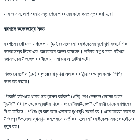
ওসি জানান, লাশ ময়নাতদন্ত শেষে পরিবারের কাছে হস্তান্তর করা হবে।
বরিশালে কলেজছাত্র নিহত
বরিশালের গৌরনদী উপ‌জেলায় ট্রাক্টরের সঙ্গে মোটরসাইকেলের মুখোমুখি সংঘর্ষে এক
কলেজছাত্র নিহত এবং আরেকজন আহত হয়েছেন। শ‌নিবার দুপু‌রে ঢাকা-বরিশাল
মহাসড়‌কের উপ‌জেলার বাটা‌জো‌ড় এলাকায় এ দুর্ঘটনা ঘ‌টে।
নিহত ফের‌দৌস (১৮) বাবুগ‌ঞ্জের রাকু‌দিয়া এলাকার বা‌সিন্দা ও আবুল কালাম ডি‌গ্রি
ক‌লে‌জের ছাত্র।
গৌরনদী হাইওয়ে থানার ভারপ্রাপ্ত কর্মকর্তা (ওসি) শেখ বেল্লাল হোসেন ব‌লেন,
ট্রাক্টরটি ব‌রিশাল থে‌কে ভূরঘাটার দি‌কে এবং মোটরসাই‌কেল‌টি গৌরনদী থে‌কে ব‌রিশা‌লের
দি‌কে যা‌চ্ছি‌ল। প‌থিম‌ধ্যে বাটা‌জো‌ড় এলাকায় মু‌খোমু‌খি সংঘর্ষ হয়। এতে আহত দুজন‌কে
উজিরপুর উপ‌জেলা স্বাস্থ‌্য কম‌প্লে‌ক্সে ভ‌র্তি করা হ‌লে মোটরসাইকেলচালক ফের‌দৌসের
মৃত‌্যু হয়।