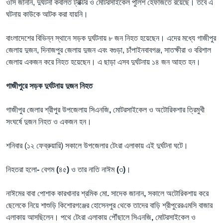
ওসি জানান, দুর্ঘটনা কবলিত ট্রাক্টর ও মোটরসাইকেল পুলিশ হেফাজতে রয়েছে। তবে এ
ঘটনায় কাউকে আটক করা যায়নি।
বাংলাদেশের বিভিন্ন স্থানে সড়ক দুর্ঘটনায় ৮ জন নিহত হয়েছেন। এদের মধ্যে গাজীপুর
জেলায় দুজন, দিনাজপুর জেলায় দুজন এবং বগুড়া, চাঁপাইনবাবগঞ্জ, সাতক্ষীরা ও বরিশাল
জেলায় একজন করে নিহত হয়েছেন। এ ছাড়া এসব দুর্ঘটনায় ১৪ জন আহত হন।
গাজীপুরে সড়ক দুর্ঘটনায় দুজন নিহত
গাজীপুর জেলার
শ্রীপুর উপজেলায় সিএনজি
,
মোটরসাইকেল
ও
অটোরিকশার
ত্রিমুখী
সংঘর্ষে
দুজন নিহত ও একজন হন।
শনিবার
(১২ ফেব্রুয়ারি) সকালে
উপজেলার
টেংরা
এলাকায়
এই
দুর্ঘটনা
ঘটে।
নিহতরা
হলো
-
বেগম
(
৪৫
)
ও
তার
নাতি
নাঈম
(
৩
)
।
নাঈমের
বাবা
পোশাক
কারখানার
শ্রমিক
মো
.
সাদেক
জানান
,
সকালে
অটোরিকশায় করে
ছেলেকে নিয়ে
শাশুড়ি
কিশোরগঞ্জের
হোসেনপুর
থেকে
তাদের
বাড়ি
শ্রীপুরেরএমসি
বাজার
এলাকায়
আসছিলেন।
পথে
টেংরা
এলাকায়
পৌঁছালে
সিএনজি
,
মোটরসাইকেল ও