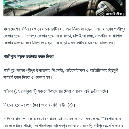
Learning English
FOLLOW US
বাংলাদেশের বিভিন্ন স্থানে সড়ক দুর্ঘটনায় ৮ জন নিহত হয়েছেন। এদের মধ্যে গাজীপুর
জেলায় দুজন, দিনাজপুর জেলায় দুজন এবং বগুড়া, চাঁপাইনবাবগঞ্জ, সাতক্ষীরা ও বরিশাল
জেলায় একজন করে নিহত হয়েছেন। এ ছাড়া এসব দুর্ঘটনায় ১৪ জন আহত হন।
অন্য ভাষায় ওয়েব সাইট
গাজীপুরে সড়ক দুর্ঘটনায় দুজন নিহত
গাজীপুর জেলার
শ্রীপুর উপজেলায় সিএনজি
,
মোটরসাইকেল
ও
অটোরিকশার
ত্রিমুখী
সংঘর্ষে
দুজন নিহত ও একজন হন।
শনিবার
(১২ ফেব্রুয়ারি) সকালে
উপজেলার
টেংরা
এলাকায়
এই
দুর্ঘটনা
ঘটে।
নিহতরা
হলো
-
বেগম
(
৪৫
)
ও
তার
নাতি
নাঈম
(
৩
)
।
নাঈমের
বাবা
পোশাক
কারখানার
শ্রমিক
মো
.
সাদেক
জানান
,
সকালে
অটোরিকশায় করে
ছেলেকে নিয়ে
শাশুড়ি
কিশোরগঞ্জের
হোসেনপুর
থেকে
তাদের
বাড়ি
শ্রীপুরেরএমসি
বাজার