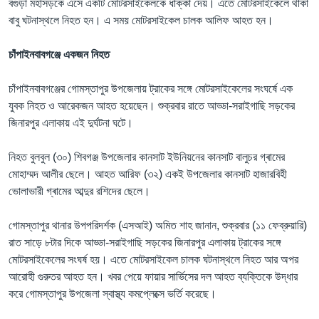
বগুড়া মহাসড়কে এসে একটি মোটরসাইকেলকে ধাক্কা দেয়। এতে মোটরসাইকেলে থাকা
বাবু ঘটনাস্থলে নিহত হন। এ সময় মোটরসাইকেল চালক আলিফ আহত হন।
চাঁপাইনবাবগঞ্জে একজন নিহত
চাঁপাইনবাবগঞ্জের গোমস্তাপুর উপজেলায় ট্রাকের সঙ্গে মোটরসাইকেলের সংঘর্ষে এক
যুবক নিহত ও আরেকজন আহত হয়েছেন। শুক্রবার রাতে আড্ডা-সরাইগাছি সড়কের
জিনারপুর এলাকায় এই দুর্ঘটনা ঘটে।
নিহত বুলবুল (৩০) শিবগঞ্জ উপজেলার কানসাট ইউনিয়নের কানসাট বালুচর গ্ৰামের
মোহাম্মদ আলীর ছেলে। আহত আরিফ (৩২) একই উপজেলার কানসাট হাজারবিহী
ভোলাভারী গ্ৰামের আব্দুর রশিদের ছেলে।
গোমস্তাপুর থানার উপপরিদর্শক (এসআই) অমিত শাহ জানান, শুক্রবার (১১ ফেব্রুয়ারি)
রাত সাড়ে ৮টার দিকে আড্ডা-সরাইগাছি সড়কের জিনারপুর এলাকায় ট্রাকের সঙ্গে
মোটরসাইকেলের সংঘর্ষ হয়। এতে মোটরসাইকেল চালক ঘটনাস্থলে নিহত আর অপর
আরোহী গুরুতর আহত হন। খবর পেয়ে ফায়ার সার্ভিসের দল আহত ব্যক্তিকে উদ্ধার
করে গোমস্তাপুর উপজেলা স্বাস্থ্য কমপ্লেক্সে ভর্তি করেছে।