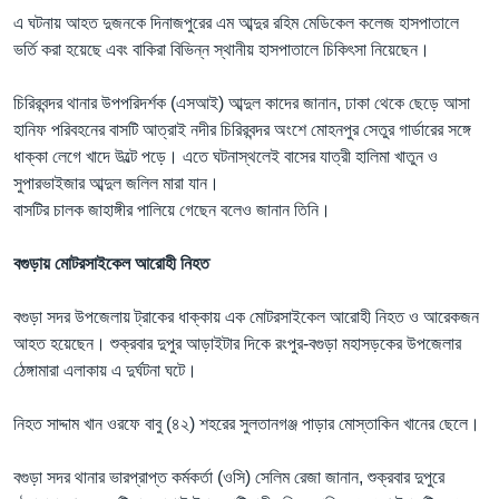
এ ঘটনায় আহত দুজনকে দিনাজপুরের এম আব্দুর রহিম মেডিকেল কলেজ হাসপাতালে
ভর্তি করা হয়েছে এবং বাকিরা বিভিন্ন স্থানীয় হাসপাতালে চিকিৎসা নিয়েছেন।
চিরিরবন্দর থানার উপপরিদর্শক (এসআই) আব্দুল কাদের জানান, ঢাকা থেকে ছেড়ে আসা
হানিফ পরিবহনের বাসটি আত্রাই নদীর চিরিরবন্দর অংশে মোহনপুর সেতুর গার্ডারের সঙ্গে
ধাক্কা লেগে খাদে উল্টে পড়ে। এতে ঘটনাস্থলেই বাসের যাত্রী হালিমা খাতুন ও
সুপারভাইজার আব্দুল জলিল মারা যান।
বাসটির চালক জাহাঙ্গীর পালিয়ে গেছেন বলেও জানান তিনি।
বগুড়ায় মোটরসাইকেল আরোহী নিহত
বগুড়া সদর উপজেলায় ট্রাকের ধাক্কায় এক মোটরসাইকেল আরোহী নিহত ও আরেকজন
আহত হয়েছেন। শুক্রবার দুপুর আড়াইটার দিকে রংপুর-বগুড়া মহাসড়কের উপজেলার
ঠেঙ্গামারা এলাকায় এ দুর্ঘটনা ঘটে।
নিহত সাদ্দাম খান ওরফে বাবু (৪২) শহরের সুলতানগঞ্জ পাড়ার মোস্তাকিন খানের ছেলে।
বগুড়া সদর থানার ভারপ্রাপ্ত কর্মকর্তা (ওসি) সেলিম রেজা জানান, শুক্রবার দুপুরে