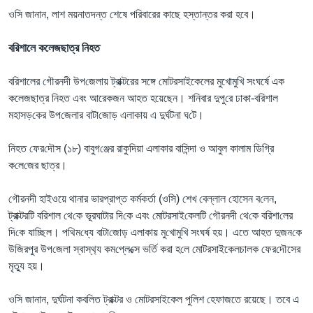
ওসি জানান, লাশ ময়নাতদন্ত শেষে পরিবারের কাছে হস্তান্তর করা হবে।
বরিশালে কলেজছাত্র নিহত
বরিশালের গৌরনদী উপ‌জেলায় ট্রাক্টরের সঙ্গে মোটরসাইকেলের মুখোমুখি সংঘর্ষে এক
কলেজছাত্র নিহত এবং আরেকজন আহত হয়েছেন। শ‌নিবার দুপু‌রে ঢাকা-বরিশাল
মহাসড়‌কের উপ‌জেলার বাটা‌জো‌ড় এলাকায় এ দুর্ঘটনা ঘ‌টে।
নিহত ফের‌দৌস (১৮) বাবুগ‌ঞ্জের রাকু‌দিয়া এলাকার বা‌সিন্দা ও আবুল কালাম ডি‌গ্রি
ক‌লে‌জের ছাত্র।
গৌরনদী হাইওয়ে থানার ভারপ্রাপ্ত কর্মকর্তা (ওসি) শেখ বেল্লাল হোসেন ব‌লেন,
ট্রাক্টরটি ব‌রিশাল থে‌কে ভূরঘাটার দি‌কে এবং মোটরসাই‌কেল‌টি গৌরনদী থে‌কে ব‌রিশা‌লের
দি‌কে যা‌চ্ছি‌ল। প‌থিম‌ধ্যে বাটা‌জো‌ড় এলাকায় মু‌খোমু‌খি সংঘর্ষ হয়। এতে আহত দুজন‌কে
উজিরপুর উপ‌জেলা স্বাস্থ‌্য কম‌প্লে‌ক্সে ভ‌র্তি করা হ‌লে মোটরসাইকেলচালক ফের‌দৌসের
মৃত‌্যু হয়।
ওসি জানান, দুর্ঘটনা কবলিত ট্রাক্টর ও মোটরসাইকেল পুলিশ হেফাজতে রয়েছে। তবে এ