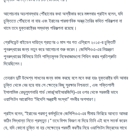
আলোচনার অচলাবস্থায় পৌঁছানোর কথা অস্বীকার করে মঙ্গলবার প্রাইস বলেন, যদি
চুক্তিতে পৌঁছানো না যায় এবং ইরানের পারমাণবিক অস্ত্র তৈরির কথিত পরিকল্পনা না
থামে তবে যুক্তরাষ্ট্রের সম্ভাব্য পরিকল্পনা রয়েছে।
প্রেসিডেন্ট বাইডেন দায়িত্ব গ্রহণের ৩ মাস পর গত এপ্রিলে ২০১৫-র চুক্তিটি
পুনরুদ্ধারের জন্য নতুন করে আলোচনা শুরু করেন। জেসিপিওএ-এর নিয়ন্ত্রণ
পুনরুদ্ধারের বিনিময়ে তিনি শাস্তিমূলক নিষেধাজ্ঞাগুলো শিথিল করার প্রতিশ্রুতি
দিয়েছিলেন।
তেহরান দুটি উদ্দেশ্য সাধনের জন্য কাজ করছে বলে মনে করা হয়ঃ যুক্তরাষ্ট্র যদি আবার
চুক্তি থেকে বের হয়ে যায় সে ক্ষেত্রে কিছু সুরক্ষার নিশ্চয়তা , এবং শক্তিশালী
ইসালামিক রেভুল্যুশনারি গার্ড কোর(আইআরজিসি)-এর ওপর থেকে সরকারী ভাবে
ওয়াশিংটন আরোপিত “বিদেশি সন্ত্রাসী সংস্থা” পদবীর অপসারণ।
প্রাইস বলেন, “ইরানের পরমাণু কর্মসূচিকে জেসিপিওএ-এর সীমায় ফিরিয়ে আনতে আমরা
কঠিন সিদ্ধান্ত নিতে প্রস্তুত।“ তবে বিশদ বিবরণ না দিয়ে তিনি এই বলে সতর্ক করেন
যে, যদি কোনো চুক্তি না হয় সেক্ষেত্রে পরবর্তী করণীয় নিয়ে ওয়াশিংটন মিত্রদের সাথে