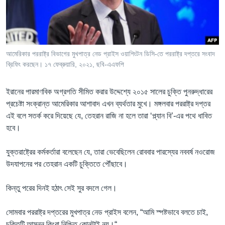
Learning English
FOLLOW US
আমেরিকার পররাষ্ট্র বিভাগের মুখপাত্র নেড প্রাইস ওয়াশিংটন ডিসি-তে পররাষ্ট্র দপ্তরে সংবাদ
ব্রিফিং করছেন। ১৭ ফেব্রুয়ারি, ২০২১, ছবি-এএফপি
অন্য ভাষায় ওয়েব সাইট
ইরানের পারমাণবিক অগ্রগতি সীমিত করার উদ্দেশ্যে ২০১৫ সালের চুক্তি পুনরুদ্ধারের
প্রচেষ্টা সংক্রান্ত আমেরিকার আশাবাদ এখন ব্যর্থতার মুখে। মঙ্গলবার পররাষ্ট্র দপ্তর
এই বলে সতর্ক করে দিয়েছে যে, তেহরান রাজি না হলে তারা ‘প্ল্যান বি’-এর পথে ধাবিত
হবে।
যুক্তরাষ্ট্রের কর্মকর্তারা বলেছেন যে, তারা ভেবেছিলেন রোববার পারস্যের নববর্ষ নওরোজ
উদযাপনের পর তেহরান একটি চুক্তিতে পৌঁছাবে।
কিন্তু পরের দিনই হঠাৎ সেই সুর বদলে গেল।
সোমবার পররাষ্ট্র দপ্তরের মুখপাত্র নেড প্রাইস বলেন, “আমি স্পষ্টভাবে বলতে চাই,
চুক্তিটি আসন্ন কিংবা নিশ্চিত কোনটাই নয়।“