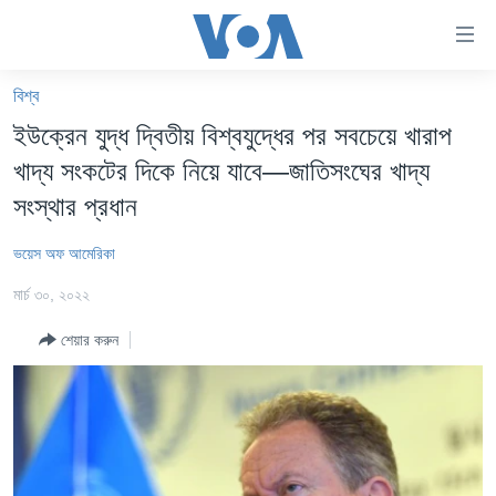
অ্যাকসেসিবিলিটি
লিংক
প্রধান
বিশ্ব
কনটেন্টে
খবর
ইউক্রেন যুদ্ধ দ্বিতীয় বিশ্বযুদ্ধের পর সবচেয়ে খারাপ
যান।
বাংলাদেশ
প্রধান
খাদ্য সংকটের দিকে নিয়ে যাবে—জাতিসংঘের খাদ্য
ন্যাভিগেশনে
যুক্তরাষ্ট্র
সংস্থার প্রধান
যান
যুক্তরাষ্ট্রের নির্বাচন ২০২৪
অনুসন্ধানে
ভয়েস অফ আমেরিকা
যান
বিশ্ব
মার্চ ৩০, ২০২২
ভারত
শেয়ার করুন
দক্ষিণ-এশিয়া
সম্পাদকীয়
টেলিভিশন
ভিডিও