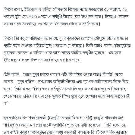
বিসলে বলেন, ইউক্রেন ও রাশিয়া যৌথভাবে বিশ্বের গমের সরবরাহের ৩০ শতাংশ, ২০
শতাংশ ভুট্টা এবং ৭৫-৯০ শতাংশ সূর্যমুখী বীজের তেল উৎপাদন করে। মিসর ও লেবানন
তাদের শস্য সরবরাহের ৮০ শতাংশ ইউক্রেন থেকে আমদানি করে।
বিসলে নিরাপত্তা পরিষদকে বলেন যে, যুদ্ধ কৃষকদের রোপণের মৌসুমে তাদের ফসলের
প্রতি যত্ন নেওয়ার পরিবর্তে যুদ্ধে যেতে বাধ্য করেছে। তিনি আরও বলেন, ইউক্রেনের
কৃষকেরা বেলারুশ ও রাশিয়া থেকে আসা সারের ঘাটতির সম্মুখীন হচ্ছেন। এর ফলে
ইউক্রেনের ফসল উৎপাদন অর্ধেক হ্রাস পেতে পারে।
তিনি বলেন, এভাবে যুদ্ধ চলতে থাকলে এটি “বিপর্যয়ের ওপরে আরও বিপর্যয়” ডেকে
আনবে। যুদ্ধ দুর্ভিক্ষ, দেশগুলোর অস্থিতিশীলতা এবং ব্যাপক অভিবাসনের দিকে নিয়ে
যাবে। তিনি বলেন, “বিশ্ব খাদ্য কর্মসূচি সংস্থা হিসেবে আমরা এক ক্ষুধার্ত শিশুর কাছ
থেকে খাবার ছিনিয়ে নিয়ে আরেক ক্ষুধার্ত শিশুর মুখে তুলে দেওয়ার মতো কাজ করতে চাই
না”।
যুক্তরাষ্ট্রের উপ পররাষ্ট্রমন্ত্রী (ডেপুটি সেক্রেটারি অফ স্টেট) ওয়েন্ডি শারম্যান এই
পরিস্থিতির জন্য রুশ প্রেসিডেন্ট ভ্লাদিমির পুতিনকে দায়ী করেছেন। তিনি বলেন যে,
রুশ বাহিনী কৃষ্ণ সাগরের বন্দর থেকে পণ্য বহনকারী কমপক্ষে তিনটি বেসামরিক জাহাজে