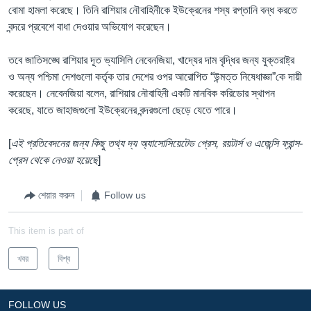
বোমা হামলা করেছে। তিনি রাশিয়ার নৌবাহিনীকে ইউক্রেনের শস্য রপ্তানি বন্ধ করতে
বন্দরে প্রবেশে বাধা দেওয়ার অভিযোগ করেছেন।
তবে জাতিসঙ্ঘে রাশিয়ার দূত ভ্যাসিলি নেবেনজিয়া, খাদ্যের দাম বৃদ্ধির জন্য যুক্তরাষ্ট্র
ও অন্য পশ্চিমা দেশগুলো কর্তৃক তার দেশের ওপর আরোপিত “উন্মত্ত নিষেধাজ্ঞা”কে দায়ী
করেছেন। নেবেনজিয়া বলেন, রাশিয়ার নৌবাহিনী একটি মানবিক করিডোর স্থাপন
করেছে, যাতে জাহাজগুলো ইউক্রেনের বন্দরগুলো ছেড়ে যেতে পারে।
[
এই প্রতিবেদনের জন্য কিছু তথ্য দ্য অ্যাসোসিয়েটেড প্রেস, রয়টার্স ও এজেন্সি ফ্রান্স-
প্রেস থেকে নেওয়া হয়েছে
]
শেয়ার করুন
Follow us
This item is part of
খবর
বিশ্ব
FOLLOW US