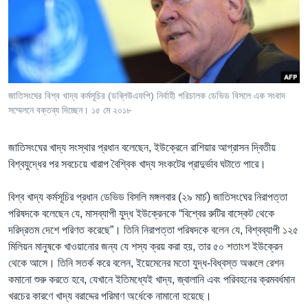
Learning English
FOLLOW US
জাতিসংঘের বিশ্ব খাদ্য কর্মসূচির (ডব্লিউএফপি) নির্বাহী পরিচালক ডেভিড বিসলে এক সংবাদ
সম্মেলনে বক্তব্য দিচ্ছেন। ১৫ মে ২০১৮
অন্য ভাষায় ওয়েব সাইট
জাতিসংঘের খাদ্য সংস্থার প্রধান বলেছেন, ইউক্রেনে রাশিয়ার আগ্রাসন দ্বিতীয়
বিশ্বযুদ্ধের পর সবচেয়ে খারাপ বৈশ্বিক খাদ্য সংকটের প্রাদুর্ভাব ঘটাতে পারে।
বিশ্ব খাদ্য কর্মসূচির প্রধান ডেভিড বিসলি মঙ্গলবার (২৯ মার্চ) জাতিসংঘের নিরাপত্তা
পরিষদকে বলেছেন যে, মাসব্যাপী যুদ্ধ ইউক্রেনকে “বিশ্বের রুটির বাস্কেট থেকে
দরিদ্রতম দেশে পরিণত করেছে”। তিনি নিরাপত্তা পরিষদকে বলেন যে, বিশ্বব্যাপী ১২৫
মিলিয়ন মানুষকে খাওয়ানোর জন্য যে শস্য ক্রয় করা হয়, তার ৫০ শতাংশ ইউক্রেন
থেকে আসে। তিনি সতর্ক করে বলেন, ইয়েমেনের মতো যুদ্ধ-বিধ্বস্ত অঞ্চলে রেশন
কমানো শুরু করতে হবে, যেখানে ইতিমধ্যেই খাদ্য, জ্বালানি এবং পরিবহনের ক্রমবর্ধমান
খরচের কারণে খাদ্য বরাদ্দের পরিমাণ অর্ধেকে নামানো হয়েছে।