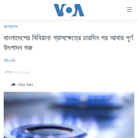
অ্যাকসেসিবিলিটি
লিংক
প্রধান
বাংলাদেশ
কনটেন্টে
খবর
বাংলাদেশের বিবিয়ানা গ্যাসক্ষেত্রে চারদিন পর আবার পূর্ণ
যান।
বাংলাদেশ
প্রধান
উৎপাদন শুরু
ন্যাভিগেশনে
যুক্তরাষ্ট্র
যান
ইউএনবি
যুক্তরাষ্ট্রের নির্বাচন ২০২৪
অনুসন্ধানে
এপ্রিল ০৭, ২০২২
যান
বিশ্ব
শেয়ার করুন
ভারত
দক্ষিণ-এশিয়া
সম্পাদকীয়
টেলিভিশন
ভিডিও