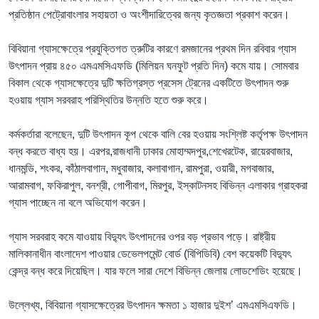
প্রতিষ্ঠান পেট্রোবাংলার সহায়তা ও অংশীদারিত্বের জন্য কৃতজ্ঞতা প্রকাশ করেন।
বিবিয়ানা গ্যাসক্ষেত্রে প্রযুক্তিগত ত্রুটির কারণে রমজানের প্রথম দিন রবিবার গ্যাস
উৎপাদন প্রায় ৪৫০ এমএমসিএফডি (মিলিয়ন ঘনফুট প্রতি দিন) কমে যায়। সোমবার
বিকাল থেকে গ্যাসক্ষেত্রে দুটি ক্ষতিগ্রস্ত প্রসেস ট্রেনের একটিতে উৎপাদন শুরু
হওয়ায় গ্যাস সরবরাহ পরিস্থিতির উন্নতি হতে শুরু করে।
কর্মকর্তারা বলেছেন, দুটি উৎপাদন কূপ থেকে বালি বের হওয়ায় সংশ্লিষ্ট কর্তৃপক্ষ উৎপাদন
বন্ধ করতে বাধ্য হয়। এরপর,রাজধানী ঢাকার মোহাম্মদপুর,শেখেরটেক, রায়েরবাজার,
ধানমন্ডি, শংকর, কাঁঠালবাগান, মধুবাজার, কলাবাগান, রামপুরা, ওয়ারী, মগবাজার,
আরামবাগ, ফকিরাপুল, বনশ্রী, গোপীবাগ, মিরপুর, ইস্কাটনসহ বিভিন্ন এলাকার গ্রাহকরা
গ্যাস পাচ্ছেন না বলে অভিযোগ করেন।
গ্যাস সরবরাহ কমে যাওয়ায় বিদ্যুৎ উৎপাদনের ওপর বড় প্রভাব পড়ে। রাষ্ট্রীয়
মালিকানাধীন বাংলাদেশ পাওয়ার ডেভেলপমেন্ট বোর্ড (বিপিডিবি) বেশ কয়েকটি বিদ্যুৎ
কেন্দ্র বন্ধ করে দিয়েছিল। যার ফলে সারা দেশে বিভিন্ন জেলায় লোডশেডিং হয়েছে।
উল্লেখ্য, বিবিয়ানা গ্যাসক্ষেত্রের উৎপাদন ক্ষমতা ১ হাজার দুইশ’ এমএমসিএফডি।