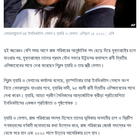
Learning English
FOLLOW US
নেদারল্যান্ডস’এর ইসভিকটাস গেমস’এ হ্যারি ও মেগান: এপ্রিল ১৫ ২০২২ ; এপি
দুই বছরেরও বেশি সময় আগে রাজ পরিবারের আনুষ্ঠানিক পদ ছেড়ে দিয়ে যুক্তরাষ্ট্রে চলে
অন্য ভাষায় ওয়েব সাইট
যাওয়ার পর, যুক্তরাজ্যে তাদের প্রথম যৌথ সফরে উইন্ডসর ক্যাসলে রানী দ্বিতীয়
এলিজাবেথের সাথে দেখা করেছেন প্রিন্স হ্যারি ও তার স্ত্রী মেগান।
প্রিন্স হ্যারি ও মেগানের কার্যালয় বলেছে, বৃহস্পতিবার তারা ইনভিকটাস গেমসে অংশ
নিতে নেদারল্যান্ড যাওয়ার পথে, হ্যারির দাদী, ৯৫ বয়সী রানী দ্বিতীয় এলিজাবেথের সাথে
দেখা করেন। হ্যারি, আহত প্রবীণ সৈনিকদের আন্তর্জাতিক ক্রীড়া প্রতিযোগিতা
ইনভিকটাসের একজন প্রতিষ্ঠাতা ও পৃষ্ঠপোষক ।
হ্যারি ও মেগান, রাজ পরিবারের সদস্য হিসেবে তাদের ভূমিকার অসহনীয় চাপ ও ব্রিটিশ
গণমাধ্যমের বর্ণবাদী মনোভাবের কথা উল্লেখ করে, রাজ পরিবারের জ্যেষ্ঠ সদস্যের পদ
থেকে সরে যান এবং ২০২০ সালে উত্তর আমেরিকায় চলে যান।