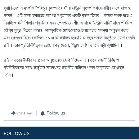
হ্যারি-মেগান দম্পতি “পবিত্র বৃহস্পতিবার” বা মাউন্ডি বৃহস্পতিবারে-রানীর সাথে সাক্ষাৎ
করেন। এটি হলো ইস্টারের আগের সপ্তাহের একটি বৃহস্পতিবার। কয়েক দশক ধরে এ
দিনটিতে রানী গির্জায় প্রার্থনার সময় পেনশনভোগীদের মাঝে “মউন্ডি মানি” নামে পরিচিত
রৌপ্য মুদ্রা বিতরণ করেন।সাম্প্রতিক মাসগুলোতে চলাফেরায় সমস্যা অনুভব করায়
এবং ফেব্রুয়ারিতে কোভিড-১৯ এ আক্রান্ত হওয়ায় এ বছর উক্ত অনুষ্ঠানে যোগ দেননি
রানী। তার প্রতিনিধিত্ব করেছেন বড় ছেলে, প্রিন্স চার্লস ও তার স্ত্রী ক্যামিলা।
রানী এবারের ইস্টার সানডের অনুষ্ঠানেও যোগ দিচ্ছেন না।তবে রাজনীতিবিদ ও
কূটনীতিকদের সাথে ভার্চুয়াল সাক্ষাৎসহ রাজকীয় দায়িত্ব পালন অব্যাহত রেখেছেন
তিনি।
শেয়ার করুন
Follow us
FOLLOW US