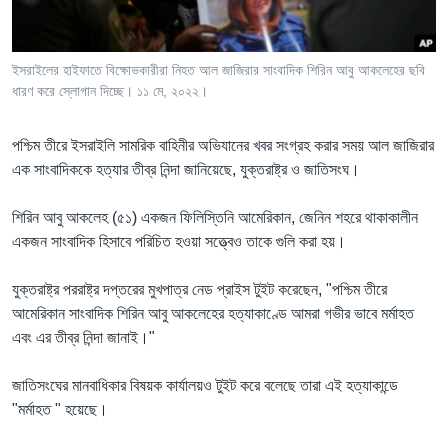
Learning English
ইসরাইলের হাইফাতে বিক্ষোভকারীরা নিহত আল জাজিরার সাংবাদিক শিরিন আবু আকলেহের ছবি
FOLLOW US
ধারণ করে স্লোগান দিচ্ছে। ১১ মে, ২০২২।
পশ্চিম তীরে ইসরাইলি সামরিক বাহিনীর অভিযানের খবর সংগ্রহ করার সময় আল জাজিরার
এক সাংবাদিককে হত্যার তীব্র নিন্দা জানিয়েছে, যুক্তরাষ্ট্র ও জাতিসংঘ।
অন্য ভাষায় ওয়েব সাইট
শিরিন আবু আকলেহ (৫১) একজন ফিলিস্তিনি আমেরিকান, জেনিন শহরে থাকাকালীন
একজন সাংবাদিক হিসাবে পরিচিত হওয়া সত্ত্বেও তাকে গুলি করা হয়।
যুক্তরাষ্ট্র পররাষ্ট্র দপ্তরের মুখপাত্র নেড প্রাইস টুইট করেছেন, "পশ্চিম তীরে
আমেরিকান সাংবাদিক শিরিন আবু আকলেহের হত্যাকাণ্ডে আমরা গভীর ভাবে মর্মাহত
এবং এর তীব্র নিন্দা জানাই।"
জাতিসংঘের মানবাধিকার বিষয়ক কার্যালয়ও টুইট করে বলেছে তারা এই হত্যাকান্ডে
"মর্মাহত " হয়েছে।