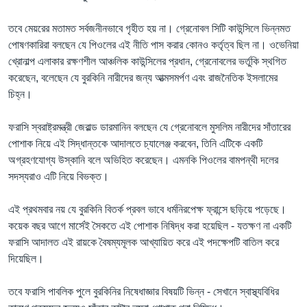
তবে মেয়রের মতামত সর্বজনীনভাবে গৃহীত হয় না। গ্রেনোবল সিটি কাউন্সিলে ভিন্নমত
পোষণকারিরা বলছেন যে পিওলের এই নীতি পাস করার কোনও কর্তৃত্ব ছিল না। ওভেনিয়া
খ্রোনাল্প এলাকার রক্ষণশীল আঞ্চলিক কাউন্সিলের প্রধান, গ্রেনোবলের ভর্তুকি স্থগিত
করেছেন, বলেছেন যে বুরকিনি নারীদের জন্য আত্মসমর্পণ এবং রাজনৈতিক ইসলামের
চিহ্ন।
ফরাসি স্বরাষ্ট্রমন্ত্রী জেরাল্ড ডারমানিন বলছেন যে গ্রেনোবলে মুসলিম নারীদের সাঁতারের
পোশাক নিয়ে এই সিদ্ধান্তকে আদালতে চ্যালেঞ্জ করবেন, তিনি এটিকে একটি
অগ্রহণযোগ্য উস্কানি বলে অভিহিত করেছেন। এমনকি পিওলের বামপন্থী দলের
সদস্যরাও এটি নিয়ে বিভক্ত।
এই প্রথমবার নয় যে বুরকিনি বিতর্ক প্রবল ভাবে ধর্মনিরপেক্ষ ফ্রান্সে ছড়িয়ে পড়েছে।
কয়েক বছর আগে মার্সেই সৈকতে এই পোশাক নিষিদ্ধ করা হয়েছিল - যতক্ষণ না একটি
ফরাসি আদালত এই রায়কে বৈষম্যমূলক আখ্যায়িত করে এই পদক্ষেপটি বাতিল করে
দিয়েছিল।
তবে ফরাসি পাবলিক পুলে বুরকিনির নিষেধাজ্ঞার বিষয়টি ভিন্ন - সেখানে স্বাস্থ্যবিধির