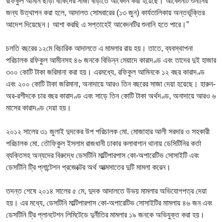
রফিকুল আমীন ছাড়া বাকিদের সাজা বাড়াতে আবেদন করা হয়েছে। আবেদনটি শুনানির
জন্য উত্থাপন করা হলে, আদালত সোমবারের (১৩ জুন) কার্যতালিকায় অন্তর্ভূক্তির
আদেশ দিয়েছেন। আশা করছি এ সপ্তাহেই আবেদনটির শুনানি হতে পারে।”
চলতি বছরের ১২মে বিচারিক আদালতে এ মামলার রায় হয়। তাতে, ব্যবস্থাপনা
পরিচালক রফিকুল আমীনসহ ৪৬ জনকে বিভিন্ন মেয়াদে কারাদণ্ড এবং তাদের দুই হাজার
৩০০ কোটি টাকা জরিমানা করা হয়। এরমধ্যে, রফিকুল আমিনকে ১২ বছর কারাদণ্ড
এবং ২০০ কোটি টাকা জরিমানা, অনাদায়ে আরও তিন বছরের সাজা দেয়া হয়েছে। হারুন-
অর-রশীদকে চার বছর কারাদণ্ড এবং সাড়ে তিন কোটি টাকা অর্থদণ্ড, অনাদায়ে আরও ৬
মাসের কারাদণ্ড দেয়া হয়।
২০১২ সালের ৩১ জুলাই দুদকের উপ পরিচালক মো. মোজাহার আলী সরদার ও সহকারী
পরিচালক মো. তৌফিকুল ইসলাম রাজধানী ঢাকার কলাবাগান থানায় ডেসিটিনির কর্তা
ব্যক্তিসহ অন্যদের বিরুদ্ধে ডেসটিনি মাল্টিপারপাস কো-অপারেটিভ সোসাইটি এবং
ডেসটিনি ট্রি প্লান্টেশন প্রজেক্টের অর্থ আত্মসাতের দুটি মামলা করেন।
তদন্ত শেষে ২০১৪ সালের ৫ মে, দুদক আদালতে উভয় মামলার অভিযোগপত্র দেয়া
হয়। এর মধ্যে, ডেসটিনি মাল্টিপারপাস কো-অপারেটিভ সোসাইটির মামলায় ৪৬ জন এবং
ডেসটিনি ট্রি প্লানটেশন লিমিটেডে দুর্নীতির মামলার ১৯ জনকে অভিযুক্ত করা হয়।