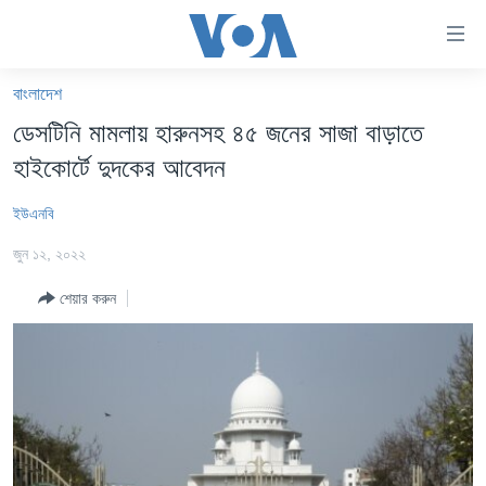
অ্যাকসেসিবিলিটি
লিংক
প্রধান
বাংলাদেশ
কনটেন্টে
খবর
ডেসটিনি মামলায় হারুনসহ ৪৫ জনের সাজা বাড়াতে
যান।
বাংলাদেশ
প্রধান
হাইকোর্টে দুদকের আবেদন
ন্যাভিগেশনে
যুক্তরাষ্ট্র
যান
ইউএনবি
যুক্তরাষ্ট্রের নির্বাচন ২০২৪
অনুসন্ধানে
জুন ১২, ২০২২
যান
বিশ্ব
শেয়ার করুন
ভারত
দক্ষিণ-এশিয়া
সম্পাদকীয়
টেলিভিশন
ভিডিও