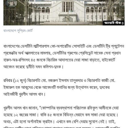
Learning English
FOLLOW US
বাংলাদেশে সুপ্রিম কোর্ট
বাংলাদেশের ডেসটিনি মাল্টিপারপাস কো-অপারেটিভ সোসাইটি এবং ডেসটিনি ট্রি প্লান্টেশন
অন্য ভাষায় ওয়েব সাইট
প্রজেক্টের অর্থ আত্মসাতের মামলায়, ডেসটিনির গ্রুপের প্রেসিডেন্ট সাবেক সেনা প্রধান
হারুন-অর-রশিদসহ ৪৫ জনকে বিচারিক আদালতের দেয়া সাজা বাড়াতে, হাইকোর্টে
আবেদন করেছে দুর্নীতি দমন কমিশন-দুদক।
রবিবার (১২ জুন) বিচারপতি মো. নজরুল ইসলাম তালুকদার ও বিচারপতি কাজী মো.
ইজারুল হক আকন্দের বেঞ্চে আবেদনটি শুনানির জন্য উত্থাপন করেন, দুদকের
আইনজীবী খুরশীদ আলম খান।
খুরশীদ আলম খান জানান, “কোম্পানির ব্যবস্থাপনা পরিচালক রফিকুল আমীনকে দেয়া
হয়েছে ১২ বছরের সাজা। বাকি ৪৫ জনকে বিভিন্ন মেয়াদে কম সাজা দেয়া হয়েছে।
অথচ, এটা হলো অর্গানাইজ ক্রাইম। এখানে কম বেশি দেয়ার সুযোগ নেই। তাই,