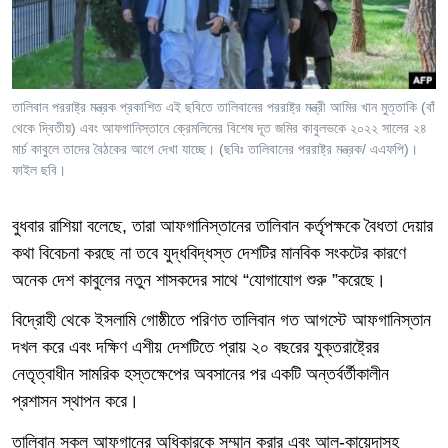
Learning English
FOLLOW US
তালিবান পররাষ্ট্র মন্ত্রক প্রকাশিত এই ছবিতে তালিবানের পররাষ্ট্র মন্ত্রী আমির খান মুত্তাকি (বাঁ
থেকে দ্বিতীয়) এবং আফগানিস্তানে ক্রেমলিনের বিশেষ দূত জমির কাবুলভকে ২০২২ সালের ২৪
মার্চ কাবুলে তাদের বৈঠকের আগে দেখা যাচ্ছে। (ছবিঃ তালিবানের পররাষ্ট্র মন্ত্রক/ এএফপি)।
ফাইল ছবি।
অন্য ভাষায় ওয়েব সাইট
বুধবার রাশিয়া বলেছে
, তারা আফগানিস্তানের তালিবান কর্তৃপক্ষকে বৈধতা দেয়ার
কথা বিবেচনা করছে না তবে যুদ্ধবিদ্ধস্ত দেশটির মানবিক সংকটের কারণে
অনেক দেশ কাবুলের নতুন শাসকদের সাথে
“
যোগাযোগ
শুরু
”
করেছে।
বিদ্রোহী থেকে ইসলামি গোষ্ঠীতে পরিণত তালিবান গত আগস্টে আফগানিস্তান
দখল করে এবং দক্ষিণ এশীয় দেশটিতে প্রায় ২০ বছরের যুক্তরাষ্ট্রের
নেতৃত্বাধীন সামরিক হস্তক্ষেপের অবসানের পর একটি অন্তর্বর্তীকালীন
প্রশাসন স্থাপন করে।
তালিবান সকল আফগানের অধিকারকে সম্মান করার এবং আল-কায়েদাসহ