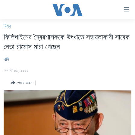
অ্যাকসেসিবিলিটি
লিংক
প্রধান
বিশ্ব
কনটেন্টে
খবর
ফিলিপাইনের স্বৈরশাসককে উৎখাতে সহায়তাকারী সাবেক
যান।
বাংলাদেশ
প্রধান
নেতা রামোস মারা গেছেন
ন্যাভিগেশনে
যুক্তরাষ্ট্র
যান
এপি
যুক্তরাষ্ট্রের নির্বাচন ২০২৪
অনুসন্ধানে
অগাস্ট ০১, ২০২২
যান
বিশ্ব
শেয়ার করুন
ভারত
দক্ষিণ-এশিয়া
সম্পাদকীয়
টেলিভিশন
ভিডিও