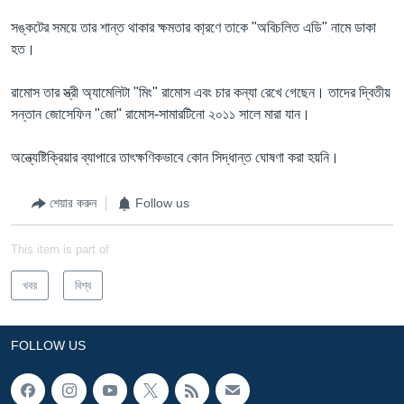
সঙ্কটের সময়ে তার শান্ত থাকার ক্ষমতার কা্রণে তাকে "অবিচলিত এডি" নামে ডাকা
হত।
রামোস তার স্ত্রী অ্যামেলিটা "মিং" রামোস এবং চার কন্যা রেখে গেছেন। তাদের দ্বিতীয়
সন্তান জোসেফিন "জো" রামোস-সামারটিনো ২০১১ সালে মারা যান।
অন্ত্যেষ্টিক্রিয়ার ব্যাপারে তাৎক্ষণিকভাবে কোন সিদ্ধান্ত ঘোষণা করা হয়নি।
শেয়ার করুন
Follow us
This item is part of
খবর
বিশ্ব
FOLLOW US