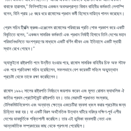
বাবাকে হারালাম," ফিলিপাইনের একজন অবসরপ্রাপ্ত বিমান বাহিনীর কর্মকর্তা লেগাস্পি
বলেন, যিনি প্রায় ১৫ বছর ধরে রামোসের প্রধান কর্মী হিসেবে দায়িত্ব পালন করেছেন।
প্রেস সচিব ট্রিক্সি ক্রুজ-এঞ্জেলেস রামোসের পরিবারের প্রতি শোক প্রকাশ করে একটি
বিবৃতিতে বলেন, "একজন সামরিক কর্মকর্তা এবং প্রধান নির্বাহী হিসাবে তিনি দেশের মহান
পরিবর্তনগুলিতে অংশগ্রহণের মাধ্যমে একটি বর্ণিল জীবন এবং ইতিহাসে একটি স্থায়ী
স্থান রেখে গেছেন।"
অ্যাকুইনো রাষ্ট্রপতি পদে উন্নীত হওয়ার পরে, রামোস সামরিক বাহিনীর চিফ অফ স্টাফ
এবং পরে প্রতিরক্ষা সচিব হয়েছিলেন, সফলভাবে বেশ কয়েকটি সহিংস অভ্যুত্থান
প্রচেষ্টা থেকে তাকে রক্ষা করেছিলেন।
রামোস ১৯৯২ সালের রাষ্ট্রপতি নির্বাচনে জয়লাভ করেন এবং মূলত রোমান ক্যাথলিক ঐ
জাতির প্রথম প্রোটেস্ট্যান্ট রাষ্ট্রপতি হন। তার মেয়াদটি প্রধানত সংস্কার,
টেলিকমিউনিকেশন এবং অন্যান্য ক্ষেত্রে একচেটিয়া ব্যবসা ধ্বংস করার প্রচেষ্টার জন্য
চিহ্নিত করা হয়। যা একটি বিরল অর্থনৈতিক উত্থান ঘটিয়ে দরিদ্র দক্ষিণ-পূর্ব এশীয়
দেশের ভাবমূর্তিকে শক্তিশালী করেছিল। তার এই ভুমিকা ব্যবসায়ী নেতা এবং
আন্তর্জাতিক সম্প্রদায়ের কাছ থেকে প্রশংসা পেয়েছিল।