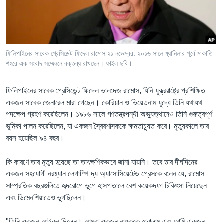
Learning English
FOLLOW US
ফিলিপাইনের সাবেক প্রেসিডেন্ট ফিদেল রামোস ২১ নভেম্বর, ২০১৬ সালে ম্যানিলার পূর্বে মাকাতি
শহরে এক সংবাদ সম্মেলনে বক্তব্য রাখছেন। ফাইল ছবি।
অন্য ভাষায় ওয়েব সাইট
ফিলিপাইনের সাবেক প্রেসিডেন্ট ফিদেল ভালদেজ রামোস, যিনি যুক্ত্ররাষ্ট্রে প্রশিক্ষিত
একজন সাবেক জেনারেল মারা গেছেন। কোরিয়ান ও ভিয়েতনাম যুদ্ধে তিনি যথাযথ
পদক্ষেপ গ্রহণ করেছিলেন। ১৯৮৬ সালে গণতন্ত্রপন্থী অভ্যুত্থানেও তিনি গুরুত্বপূর্ণ
ভূমিকা পালন করেছিলেন, যা একজন স্বৈরশাসককে ক্ষমতাচ্যুত করে। মৃত্যুকালে তার
বয়স হয়েছিল ৯৪ বছর।
কি কারণে তার মৃত্যু হয়েছে তা তাৎক্ষণিকভাবে জানা যায়নি। তবে তার দীর্ঘদিনের
একজন সহযোগী নরম্যান লেগাস্পি দ্য অ্যাসোসিয়েটেড প্রেসকে বলেন যে, রামোস
সাম্প্রতিক বছরগুলিতে হৃদরোগে ভুগে হাসপাতালে বেশ কয়েকদফা চিকিৎসা নিয়েছেন
এবং ডিমেনশিয়াতেও ভুগছিলেন।
"তিনি একজন আইকন ছিলেন। আমরা একজন নায়ককে হারালাম এবং আমি একজন