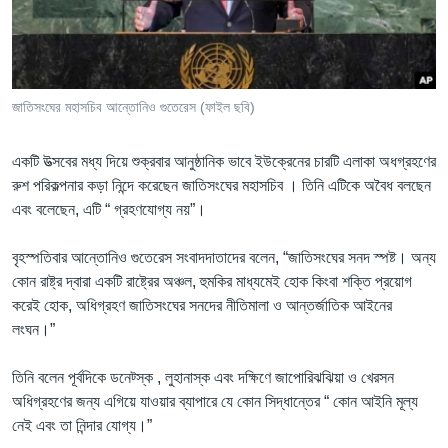
Learning English
FOLLOW US
জাতিসংঘের মহাসচিব আন্তোনিও গুতেরেস (ফাইল ছবি)
একটি উত্সবের মধ্য দিয়ে শুক্রবার আনুষ্ঠানিক ভাবে ইউক্রেনের চারটি এলাকা অধগ্রহণের
অন্য ভাষায় ওয়েব সাইট
রুশ পরিকল্পনার কড়া নিন্দে করেছেন জাতিসংঘের মহাসচিব । তিনি এটিকে অবৈধ বলছেন
এবং বলেছেন, এটি “ গ্রহণযোগ্য নয়”।
বৃহস্পতিবার আন্তোনিও গুতেরেস সংবাদদাতাদের বলেন, “জাতিসংঘের সনদ স্পষ্ট। অন্য
কোন রাষ্ট্র দ্বারা একটি রাষ্ট্রের অঞ্চল, হুমকির মাধ্যমেই হোক কিংবা শক্তি প্রয়োগ
করেই হোক, অধিগ্রহণ জাতিসংঘের সনদের নীতিমালা ও আন্তর্জাতিক আইনের
লংঘন।”
তিনি বলেন পূর্বদিকে ডনেট্স্ক , লুহানাস্ক এবং দক্ষিণে জাপোরিঝঝিয়া ও খেরসন
অধিগ্রহণের জন্য এগিয়ে যাওয়ার ব্যাপারে যে কোন সিদ্ধান্তের “ কোন আইনি মূল্য
নেই এবং তা নিন্দার যোগ্য।”