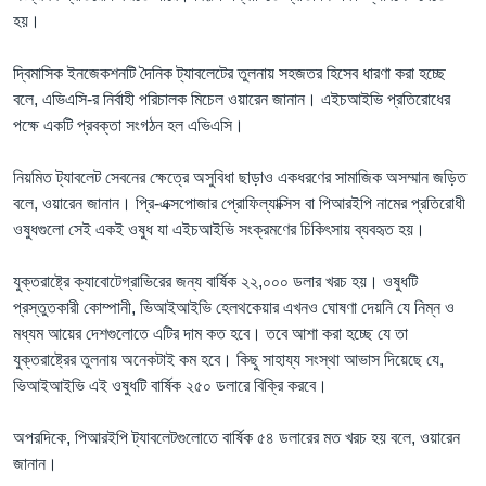
হয়।
দ্বিমাসিক ইনজেকশনটি দৈনিক ট্যাবলেটের তুলনায় সহজতর হিসেব ধারণা করা হচ্ছে
বলে, এভিএসি-র নির্বাহী পরিচালক মিচেল ওয়ারেন জানান। এইচআইভি প্রতিরোধের
পক্ষে একটি প্রবক্তা সংগঠন হল এভিএসি।
নিয়মিত ট্যাবলেট সেবনের ক্ষেত্রে অসুবিধা ছাড়াও একধরণের সামাজিক অসম্মান জড়িত
বলে, ওয়ারেন জানান। প্রি-এক্সপোজার প্রোফিল্যাক্সিস বা পিআরইপি নামের প্রতিরোধী
ওষুধগুলো সেই একই ওষুধ যা এইচআইভি সংক্রমণের চিকিৎসায় ব্যবহৃত হয়।
যুক্তরাষ্ট্রে ক্যাবোটেগ্রাভিরের জন্য বার্ষিক ২২,০০০ ডলার খরচ হয়। ওষুধটি
প্রস্তুতকারী কোম্পানী, ভিআইআইভি হেলথকেয়ার এখনও ঘোষণা দেয়নি যে নিম্ন ও
মধ্যম আয়ের দেশগুলোতে এটির দাম কত হবে। তবে আশা করা হচ্ছে যে তা
যুক্তরাষ্ট্রের তুলনায় অনেকটাই কম হবে। কিছু সাহায্য সংস্থা আভাস দিয়েছে যে,
ভিআইআইভি এই ওষুধটি বার্ষিক ২৫০ ডলারে বিক্রি করবে।
অপরদিকে, পিআরইপি ট্যাবলেটগুলোতে বার্ষিক ৫৪ ডলারের মত খরচ হয় বলে, ওয়ারেন
জানান।