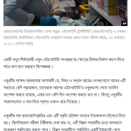
Learning English
FOLLOW US
জোহানেসবার্গের রিপ্রোডাকটিভ হেলথ অ্যান্ড এইচআইভি ইন্সটিটিউট (আরএইচআই)-এ একজন
ল্যাবরেটরি টেকনিশিয়ান এইচআইভি সংক্রমণ সনাক্ত করতে রক্ত পরীক্ষা করছে, ২৬ নভেম্বর
২০২০। (ফাইল ফটো)
অন্য ভাষায় ওয়েব সাইট
একটি নতুন দীর্ঘস্থায়ী ওষুধ এইচআইভি সংক্রমণের ক্ষেত্রে হিসাব-নিকাশ বদলে দিতে
পারে বলে মনে করছেন বিশেষজ্ঞরা।
ওষুধটির পক্ষের প্রবক্তারা আশাবাদী যে, নিম্ন ও মধ্যম আয়ের দেশগুলোতে যাদের এটি
সবচেয়ে বেশি প্রয়োজন, তাদেরকে আগের এইচআইভি’র ওষুধগুলো পেতে যতদিন
অপেক্ষা করতে হয়েছে, এবার তত বেশি দিন অপেক্ষা করতে হবে না। কিন্তু ওষুধটির
সহজলভ্যতা ও দাম নিয়ে প্রশ্ন এখনও রয়ে গিয়েছে।
ওষুধটির নাম ক্যাবোটেগ্রাভির এবং এটি প্রতি দুইমাস অন্তর ইনজেকশন হিসেবে নিতে
হয়। ক্লিনিক্যাল পরীক্ষা নিরীক্ষায় দেখা যায় যে, এটি বিকল্প পন্থাটির চেয়ে ভালভাবে
সংক্রমণ প্রতিরোধ করতে পারে। বিকল্প পন্থাটিতে প্রতিদিন একটি ট্যাবলেট খেতে