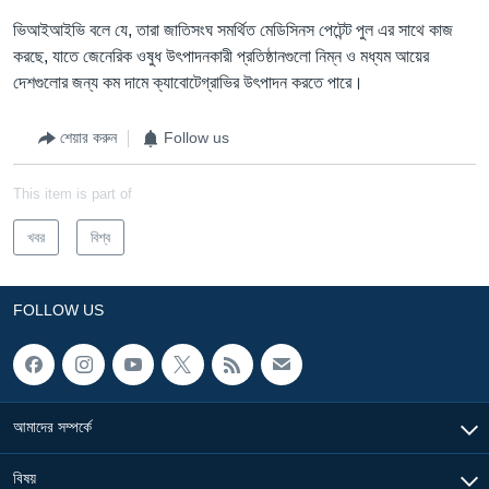
ভিআইআইভি বলে যে, তারা জাতিসংঘ সমর্থিত মেডিসিনস পেটেন্ট পুল এর সাথে কাজ
করছে, যাতে জেনেরিক ওষুধ উৎপাদনকারী প্রতিষ্ঠানগুলো নিম্ন ও মধ্যম আয়ের
দেশগুলোর জন্য কম দামে ক্যাবোটেগ্রাভির উৎপাদন করতে পারে।
শেয়ার করুন
Follow us
This item is part of
খবর
বিশ্ব
FOLLOW US
আমাদের সম্পর্কে
বিষয়