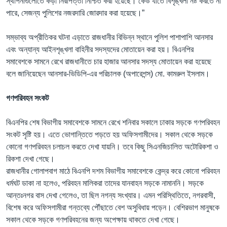
স্থাপনাগুলোতে কড়া নিরাপত্তা নিশ্চিত করা হয়েছে। কেউ যাতে বিশৃঙ্খলা নষ্ট করতে না
পারে, সেজন্য পুলিশের নজরদারি জোরদার করা হয়েছে।”
সম্ভাব্য অপ্রীতিকর ঘটনা এড়াতে রাজধানীর বিভিন্ন স্থানে পুলিশ পাশাপাশি আনসার
এবং অন্যান্য আইনশৃঙ্খলা বাহিনীর সদস্যদের মোতায়েন করা হয়। বিএনপির
সমাবেশকে সামনে রেখে রাজধানীতে চার হাজার আনসার সদস্য মোতায়েন করা হয়েছে
বলে জানিয়েছেন আনসার-ভিডিপি-এর পরিচালক (অপারেশন্স) মো. কামরুল ইসলাম।
গণপরিবহন সংকট
বিএনপির শেষ বিভাগীয় সমাবেশকে সামনে রেখে শনিবার সকালে ঢাকার সড়কে গণপরিবহন
সংকট সৃষ্টি হয়। এতে ভোগান্তিতে পড়তে হয় অফিসগামীদের। সকাল থেকে সড়কে
কোনো গণপরিবহন চলাচল করতে দেখা যায়নি। তবে কিছু সিএনজিচালিত অটোরিকশা ও
রিকশা দেখা গেছে।
রাজধানীর গোলাপবাগ মাঠে বিএনপি দশম বিভাগীয় সমাবেশকে কেন্দ্র করে কোনো পরিবহন
ধর্মঘট ডাকা না হলেও, পরিবহন মালিকরা তাদের যানবাহন সড়কে নামাননি। সড়কে
আন্তঃনগর বাস দেখা গেলেও, তা ছিল নগন্য সংখ্যার। এমন পরিস্থিতিতে, নগরবাসী,
বিশেষ করে অফিসগামীরা গন্তব্যে পৌঁছাতে বেশ অসুবিধায় পড়েন। বেশিরভাগ মানুষকে
সকাল থেকে সড়কে গণপরিবহনের জন্য অপেক্ষায় থাকতে দেখা গেছে।