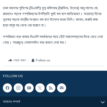
ঢাকা মহানগর পুলিশের (ডিএমপি) যুগ্ম কমিশনার (ট্রাফিক, উত্তর) আবু সালেহ মো.
রায়হানও সড়কে গণপরিবহনের উপস্থিতি খুবই কম বলে জানিয়েছেন। অন্যান্য দিনের
তুলনায় সড়কে যাত্রীর সংখ্যাও কম বলে উল্লেখ করেন তিনি। জানান, জরুরি কাজ
ছাড়া মানুষ ঘর থেকে বের হচ্ছেন না।
গণপরিবহন বন্ধ থাকায় বিএনপি সমর্থকদের পায়ে হেঁটে সমাবেশস্থলের দিকে যেতে দেখা
গেছে। শহরজুড়ে দোকানপাটও বন্ধ রাখতে দেখা যায়।
শেয়ার করুন
Follow us
FOLLOW US
আমাদের সম্পর্কে