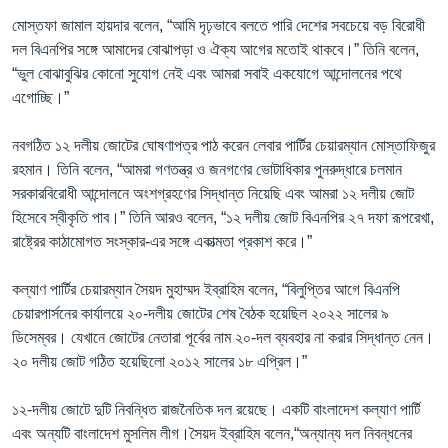
মোস্তফা জামাল হায়দার বলেন, “আমি দৃঢ়ভাবে বলতে পারি দেশের সবচেয়ে বড় বিরোধী
দল বিএনপির সঙ্গে আমাদের বোঝাপড়া ও ঐক্য আগের মতোই থাকবে।” তিনি বলেন,
“ভুল বোঝাবুঝির কোনো সুযোগ নেই এবং আমরা সবাই একযোগে আন্দোলনের পথে
এগোচ্ছি।”
নবগঠিত ১২ দলীয় জোটের ঘোষণাপত্র পাঠ করেন লেবার পার্টির চেয়ারম্যান মোস্তাফিজুর
রহমান। তিনি বলেন, “আমরা গণতন্ত্র ও জনগণের ভোটাধিকার পুনরুদ্ধারে চলমান
সরকারবিরোধী আন্দোলনে অংশগ্রহণের সিদ্ধান্ত নিয়েছি এবং আমরা ১২ দলীয় জোট
হিসেবে স্বীকৃতি পাব।” তিনি আরও বলেন, “১২ দলীয় জোট বিএনপির ২৭ দফা রূপরেখা,
রাষ্ট্রের কাঠামোগত সংস্কার-এর সঙ্গে একাত্মতা প্রকাশ করে।”
কল্যাণ পার্টির চেয়ারম্যান সৈয়দ মুহাম্মদ ইব্রাহিম বলেন, “বিলুপ্তির আগে বিএনপি
চেয়ারপার্সনের কার্যালয়ে ২০-দলীয় জোটের শেষ বৈঠক হয়েছিল ২০২২ সালের ৯
ডিসেম্বর। যেখানে জোটের নেতারা পূর্বের নাম ২০-দল ব্যবহার না করার সিদ্ধান্ত নেন।
২০ দলীয় জোট গঠিত হয়েছিলো ২০১২ সালের ১৮ এপ্রিল।”
১২-দলীয় জোটে দুটি নিবন্ধিত রাজনৈতিক দল রয়েছে। একটি বাংলাদেশ কল্যাণ পার্টি
এবং অন্যটি বাংলাদেশ মুসলিম লীগ।সৈয়দ ইব্রাহিম বলেন,“অন্যান্য দল নিবন্ধনের