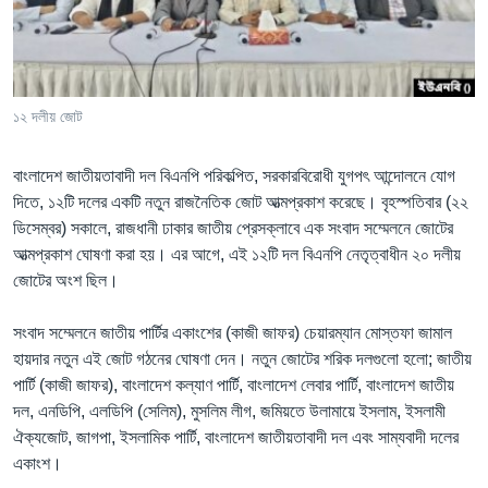
Learning English
FOLLOW US
১২ দলীয় জোট
বাংলাদেশ জাতীয়তাবাদী দল বিএনপি পরিকল্পিত, সরকারবিরোধী যুগপৎ আন্দোলনে যোগ
অন্য ভাষায় ওয়েব সাইট
দিতে, ১২টি দলের একটি নতুন রাজনৈতিক জোট আত্মপ্রকাশ করেছে। বৃহস্পতিবার (২২
ডিসেম্বর) সকালে, রাজধানী ঢাকার জাতীয় প্রেসক্লাবে এক সংবাদ সম্মেলনে জোটের
আত্মপ্রকাশ ঘোষণা করা হয়। এর আগে, এই ১২টি দল বিএনপি নেতৃত্বাধীন ২০ দলীয়
জোটের অংশ ছিল।
সংবাদ সম্মেলনে জাতীয় পার্টির একাংশের (কাজী জাফর) চেয়ারম্যান মোস্তফা জামাল
হায়দার নতুন এই জোট গঠনের ঘোষণা দেন। নতুন জোটের শরিক দলগুলো হলো; জাতীয়
পার্টি (কাজী জাফর), বাংলাদেশ কল্যাণ পার্টি, বাংলাদেশ লেবার পার্টি, বাংলাদেশ জাতীয়
দল, এনডিপি, এলডিপি (সেলিম), মুসলিম লীগ, জমিয়তে উলামায়ে ইসলাম, ইসলামী
ঐক্যজোট, জাগপা, ইসলামিক পার্টি, বাংলাদেশ জাতীয়তাবাদী দল এবং সাম্যবাদী দলের
একাংশ।