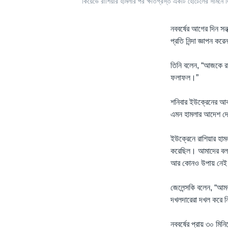
কিয়েভে রাশিয়ার হামলার পর ক্ষতিগ্রস্ত একটি হোটেলের সামনে দ
নববর্ষের আগের দিন সন্
প্রতি নিন্দা জ্ঞাপন কর
তিনি বলেন, “আজকে রাশি
ফলাফল।”
শনিবার ইউক্রেনের আকাশ
এমন হামলার আদেশ দেন
ইউক্রেনে রাশিয়ার হাম
করেছিল। আমাদের বলা
আর কোনও উপায় নেই
জেলেন্সকি বলেন, “আম
দখলদারেরা দখল করে নি
নববর্ষের প্রায় ৩০ মিন