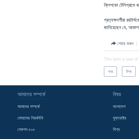
ক্লিশকো টেলিগ্রামে ব
প্রত্যক্ষদর্শীরা রয়টা
জানিয়েছেন যে, আকাশ 
শেয়ার করুন
This item is part of
খবর
বিশ্ব
আমাদের সম্পর্কে
বিষয়
আমাদের সম্পর্কে
বাংলাদেশ
ফোরামের নিয়মবিধি
যুক্তরাষ্ট্র
সেকশন ৫০৮
বিশ্ব
Learning English