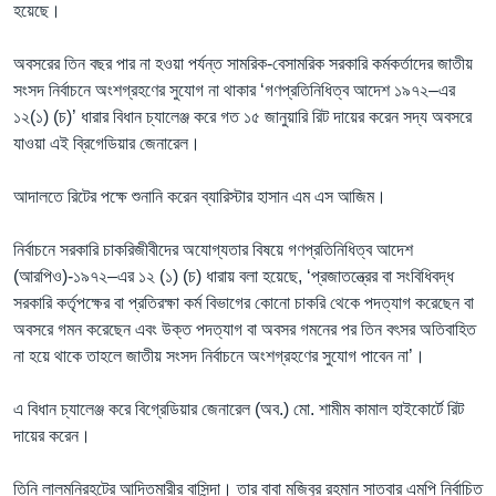
হয়েছে।
অবসরের তিন বছর পার না হওয়া পর্যন্ত সামরিক-বেসামরিক সরকারি কর্মকর্তাদের জাতীয়
সংসদ নির্বাচনে অংশগ্রহণের সুযোগ না থাকার ‘গণপ্রতিনিধিত্ব আদেশ ১৯৭২–এর
১২(১) (চ)’ ধারার বিধান চ্যালেঞ্জ করে গত ১৫ জানুয়ারি রিট দায়ের করেন সদ্য অবসরে
যাওয়া এই ব্রিগেডিয়ার জেনারেল।
আদালতে রিটের পক্ষে শুনানি করেন ব্যারিস্টার হাসান এম এস আজিম।
নির্বাচনে সরকারি চাকরিজীবীদের অযোগ্যতার বিষয়ে গণপ্রতিনিধিত্ব আদেশ
(আরপিও)-১৯৭২–এর ১২ (১) (চ) ধারায় বলা হয়েছে, ‘প্রজাতন্ত্রের বা সংবিধিবদ্ধ
সরকারি কর্তৃপক্ষের বা প্রতিরক্ষা কর্ম বিভাগের কোনো চাকরি থেকে পদত্যাগ করেছেন বা
অবসরে গমন করেছেন এবং উক্ত পদত্যাগ বা অবসর গমনের পর তিন বৎসর অতিবাহিত
না হয়ে থাকে তাহলে জাতীয় সংসদ নির্বাচনে অংশগ্রহণের সুযোগ পাবেন না’।
এ বিধান চ্যালেঞ্জ করে বিগ্রেডিয়ার জেনারেল (অব.) মো. শামীম কামাল হাইকোর্টে রিট
দায়ের করেন।
তিনি লালমনিরহটের আদিতমারীর বাসিন্দা। তার বাবা মজিবুর রহমান সাতবার এমপি নির্বাচিত