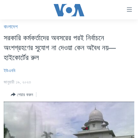
অ্যাকসেসিবিলিটি
লিংক
প্রধান
বাংলাদেশ
কনটেন্টে
খবর
সরকারি কর্মকর্তাদের অবসরের পরই নির্বাচনে
যান।
বাংলাদেশ
প্রধান
অংশগ্রহণের সুযোগ না দেওয়া কেন অবৈধ নয়—
ন্যাভিগেশনে
যুক্তরাষ্ট্র
হাইকোর্টের রুল
যান
যুক্তরাষ্ট্রের নির্বাচন ২০২৪
অনুসন্ধানে
ইউএনবি
যান
বিশ্ব
জানুয়ারী ১৯, ২০২৩
ভারত
শেয়ার করুন
দক্ষিণ-এশিয়া
সম্পাদকীয়
টেলিভিশন
ভিডিও