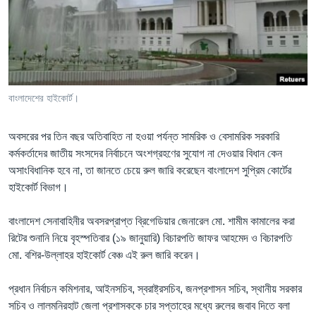
Learning English
FOLLOW US
বাংলাদেশের হাইকোর্ট।
অন্য ভাষায় ওয়েব সাইট
অবসরের পর তিন বছর অতিবাহিত না হওয়া পর্যন্ত সামরিক ও বেসামরিক সরকারি
কর্মকর্তাদের জাতীয় সংসদের নির্বাচনে অংশগ্রহণের সুযোগ না দেওয়ার বিধান কেন
অসাংবিধানিক হবে না, তা জানতে চেয়ে রুল জারি করেছেন বাংলাদেশ সুপ্রিম কোর্টের
হাইকোর্ট বিভাগ।
বাংলাদেশ সেনাবাহিনীর অবসরপ্রাপ্ত ব্রিগেডিয়ার জেনারেল মো. শামীম কামালের করা
রিটের শুনানি নিয়ে বৃহস্পতিবার (১৯ জানুয়ারি) বিচারপতি জাফর আহমেদ ও বিচারপতি
মো. বশির-উল্লাহর হাইকোর্ট বেঞ্চ এই রুল জারি করেন।
প্রধান নির্বাচন কমিশনার, আইনসচিব, স্বরাষ্ট্রসচিব, জনপ্রশাসন সচিব, স্থানীয় সরকার
সচিব ও লালমনিরহাট জেলা প্রশাসককে চার সপ্তাহের মধ্যে রুলের জবাব দিতে বলা