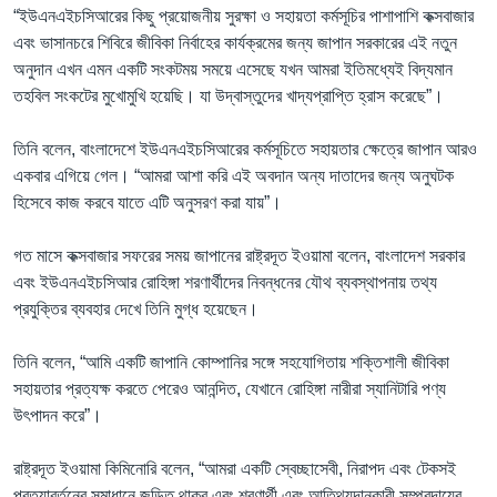
“ইউএনএইচসিআরের কিছু প্রয়োজনীয় সুরক্ষা ও সহায়তা কর্মসূচির পাশাপাশি কক্সবাজার
এবং ভাসানচরে শিবিরে জীবিকা নির্বাহের কার্যক্রমের জন্য জাপান সরকারের এই নতুন
অনুদান এখন এমন একটি সংকটময় সময়ে এসেছে যখন আমরা ইতিমধ্যেই বিদ্যমান
তহবিল সংকটের মুখোমুখি হয়েছি। যা উদ্বাস্তুদের খাদ্যপ্রাপ্তি হ্রাস করেছে”।
তিনি বলেন, বাংলাদেশে ইউএনএইচসিআরের কর্মসূচিতে সহায়তার ক্ষেত্রে জাপান আরও
একবার এগিয়ে গেল। “আমরা আশা করি এই অবদান অন্য দাতাদের জন্য অনুঘটক
হিসেবে কাজ করবে যাতে এটি অনুসরণ করা যায়”।
গত মাসে কক্সবাজার সফরের সময় জাপানের রাষ্ট্রদূত ইওয়ামা বলেন, বাংলাদেশ সরকার
এবং ইউএনএইচসিআর রোহিঙ্গা শরণার্থীদের নিবন্ধনের যৌথ ব্যবস্থাপনায় তথ্য
প্রযুক্তির ব্যবহার দেখে তিনি মুগ্ধ হয়েছেন।
তিনি বলেন, “আমি একটি জাপানি কোম্পানির সঙ্গে সহযোগিতায় শক্তিশালী জীবিকা
সহায়তার প্রত্যক্ষ করতে পেরেও আনন্দিত, যেখানে রোহিঙ্গা নারীরা স্যানিটারি পণ্য
উৎপাদন করে”।
রাষ্ট্রদূত ইওয়ামা কিমিনোরি বলেন, “আমরা একটি স্বেচ্ছাসেবী, নিরাপদ এবং টেকসই
প্রত্যাবর্তনের সমাধানে জড়িত থাকব এবং শরণার্থী এবং আতিথ্যদানকারী সম্প্রদায়ের