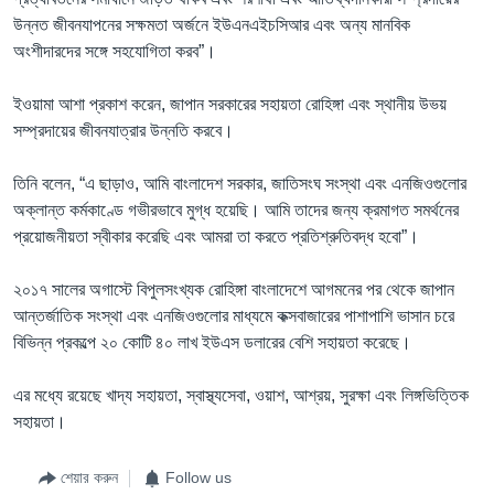
উন্নত জীবনযাপনের সক্ষমতা অর্জনে ইউএনএইচসিআর এবং অন্য মানবিক
অংশীদারদের সঙ্গে সহযোগিতা করব”।
ইওয়ামা আশা প্রকাশ করেন, জাপান সরকারের সহায়তা রোহিঙ্গা এবং স্থানীয় উভয়
সম্প্রদায়ের জীবনযাত্রার উন্নতি করবে।
তিনি বলেন, “এ ছাড়াও, আমি বাংলাদেশ সরকার, জাতিসংঘ সংস্থা এবং এনজিওগুলোর
অক্লান্ত কর্মকাণ্ডে গভীরভাবে মুগ্ধ হয়েছি। আমি তাদের জন্য ক্রমাগত সমর্থনের
প্রয়োজনীয়তা স্বীকার করেছি এবং আমরা তা করতে প্রতিশ্রুতিবদ্ধ হবো”।
২০১৭ সালের অগাস্টে বিপুলসংখ্যক রোহিঙ্গা বাংলাদেশে আগমনের পর থেকে জাপান
আন্তর্জাতিক সংস্থা এবং এনজিওগুলোর মাধ্যমে কক্সবাজারের পাশাপাশি ভাসান চরে
বিভিন্ন প্রকল্পে ২০ কোটি ৪০ লাখ ইউএস ডলারের বেশি সহায়তা করেছে।
এর মধ্যে রয়েছে খাদ্য সহায়তা, স্বাস্থ্যসেবা, ওয়াশ, আশ্রয়, সুরক্ষা এবং লিঙ্গভিত্তিক
সহায়তা।
শেয়ার করুন
Follow us