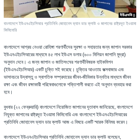
Learning English
বাংলাদেশে ইউএনএইচসিআর প্রতিনিধি জোহানেস ভ্যান ডার ক্লাউ ও জাপানের রাষ্ট্রদূত ইওয়ামা
FOLLOW US
কিমিনোরি
বাংলাদেশে আশ্রয় নেওয়া রোহিঙ্গা শরণার্থীদের সুরক্ষা ও সহায়তার জন্য জাপান সরকার
ইউএনএইচসিআরের মাধ্যমে ৪৫ লাখ ইউএস ডলার (৬০০ মিলিয়ন জাপানি মুদ্রা)
অন্য ভাষায় ওয়েব সাইট
অনুদান দেবে। এ জন্য জাপান ও জাতিসংঘের শরণার্থীবিষয়ক হাইকমিশন
(ইউএনএইচসিআর) একটি চুক্তি সই করেছে। চুক্তির আওতায় কক্সবাজার এবং
ভাসানচরে উদ্বাস্তু ও স্বাগতিক সম্প্রদায়ের জীবন-জীবিকার উন্নতির মাধ্যমে জীবন
রক্ষা এবং জীবন রক্ষাকারী পরিষেবাগুলোকে শক্তিশালী করতে এই অনুদান ব্যবহার করা
হবে।
বুধবার (২২ ফেব্রুয়ারি) বাংলাদেশে নিয়োজিত জাপানের দূতাবাস জানিয়েছে, বাংলাদেশে
নিযুক্ত জাপানের রাষ্ট্রদূত ইওয়ামা কিমিনোরি এবং বাংলাদেশে ইউএনএইচসিআরের
প্রতিনিধি জোহানেস ভ্যান ডার ক্লাউ আজ এ বিষয়ে একটি স্মারক বিনিময় করেন।
বাংলাদেশে ইউএনএইচসিআর প্রতিনিধি জোহানেস ভ্যান ডার ক্লাউ বলেছেন,