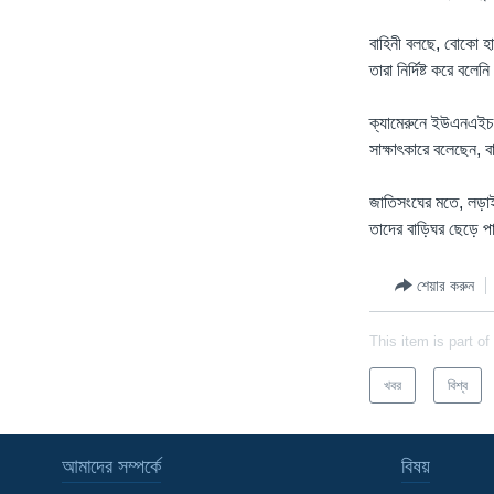
বাহিনী বলছে, বোকো হা
তারা নির্দিষ্ট করে বলেন
ক্যামেরুনে ইউএনএইচসি
সাক্ষাৎকারে বলেছেন, ব
জাতিসংঘের মতে, লড়াইয়
তাদের বাড়িঘর ছেড়ে প
শেয়ার করুন
This item is part of
খবর
বিশ্ব
আমাদের সম্পর্কে
বিষয়