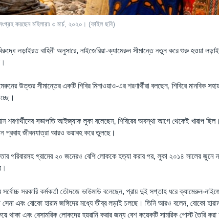
ল সংগ্রহ করছেন মহিলারা৷ ৩ মার্চ, ২০২০। (ফাইল ছবি)
িরুদ্ধে লড়াইরত বাহিনী অনুসারে, নাইজেরিয়া-ক্যামেরুন সীমান্তে নতুন করে শুরু হওয়া লড
ছে।
মেরুনের উত্তর সীমান্তের একটি শিবির মিনাওয়াও-এর শরণার্থীরা বলছেন, শিবিরে মানবিক সহায়
পাচ্ছে।
়ান শরণার্থীদের সভাপতি আইজ্যাক লুকা বলেছেন, শিবিরের অবস্থা আগে থেকেই খারাপ ছিল। কিন
র্তমান প্রবাহ জীবনযাত্রা আরও ভয়াবহ করে তুলছে।
রা তার পরিবারসহ গ্রামের ২০ জনেরও বেশি লোককে হত্যা করার পর, লুকা ২০১৪ সালের জুনে না
য়।
সর্বোচ্চ সরকারি কর্মকর্তা তৌদজে ভাউমাউ বলেছেন, প্রায় দুই সপ্তাহ ধরে ক্যামেরুন-নাইজে
ী সেনা এবং বোকো হারাম জঙ্গিদের মধ্যে তীব্র লড়াই চলছে। তিনি আরও বলেন, বোকো হারাম 
কিয়ে থাকা এবং বেসামরিক লোকদের হয়রানি করার জন্য বেশ কয়েকটি সামরিক পোস্ট তৈরি করা