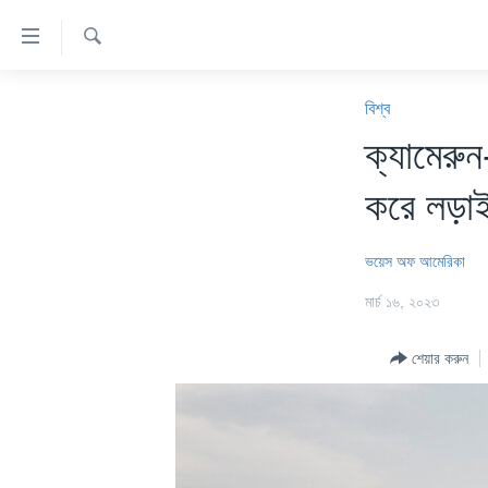
অ্যাকসেসিবিলিটি
লিংক
অনুসন্ধান
প্রধান
খবর
কনটেন্টে
বিশ্ব
যান।
বাংলাদেশ
ক্যামেরুন
প্রধান
যুক্তরাষ্ট্র
ন্যাভিগেশনে
করে লড়াই
যান
যুক্তরাষ্ট্রের নির্বাচন ২০২৪
অনুসন্ধানে
বিশ্ব
ভয়েস অফ আমেরিকা
যান
ভারত
মার্চ ১৬, ২০২৩
দক্ষিণ-এশিয়া
শেয়ার করুন
সম্পাদকীয়
টেলিভিশন
ভিডিও