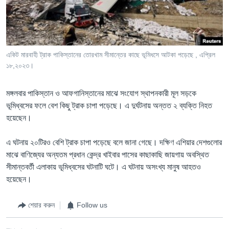
Learning English
FOLLOW US
একিট মারবাহী ট্রাক পাকিস্তানের তোরখাম সীমান্তের কাছে ভূমিধসে আটকা পড়েছে , এপ্রিল
১৮,২০২৩।
অন্য ভাষায় ওয়েব সাইট
মঙ্গলবার পাকিস্তান ও আফগানিস্তানের মাঝে সংযোগ স্থাপনকারী মূল সড়কে
ভূমিধ্বসের ফলে বেশ কিছু ট্রাক চাপা পড়েছে। এ দুর্ঘটনায় অন্তত ২ ব্যক্তি নিহত
হয়েছেন।
এ ঘটনায় ২০টিরও বেশি ট্রাক চাপা পড়েছে বলে জানা গেছে। দক্ষিণ এশিয়ার দেশগুলোর
মাঝে বাণিজ্যের অন্যতম প্রধান কেন্দ্র খাইবার পাসের কাছাকাছি জায়গায় অবস্থিত
সীমান্তবর্তী এলাকায় ভূমিধ্বসের ঘটনাটি ঘটে। এ ঘটনায় অসংখ্য মানুষ আহতও
হয়েছেন।
শেয়ার করুন
Follow us