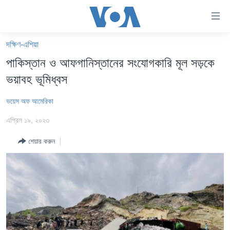
অ্যাকসেসিবিলিটি
লিংক
প্রধান
দক্ষিণ-এশিয়া
কনটেন্টে
খবর
পাকিস্তান ও আফগানিস্তানের সংযোগকারি মূল সড়কে
যান।
বাংলাদেশ
প্রধান
ভয়াবহ ভূমিধ্বস
ন্যাভিগেশনে
যুক্তরাষ্ট্র
যান
ভয়েস অফ আমেরিকা
যুক্তরাষ্ট্রের নির্বাচন ২০২৪
অনুসন্ধানে
এপ্রিল ১৯, ২০২৩
যান
বিশ্ব
শেয়ার করুন
ভারত
দক্ষিণ-এশিয়া
সম্পাদকীয়
টেলিভিশন
ভিডিও