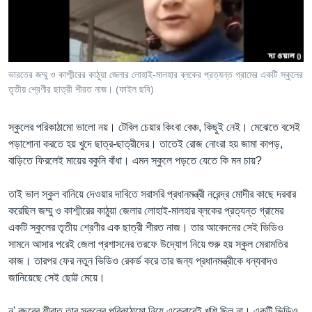
Learning English
FOLLOW US
ভারতের জম্মু ও কাশ্মীরের কাঠুয়া জেলার লোহাই-মালহার ব্লকের প্রত্যন্ত গ্রামের একটি স্কুলের
তৃতীয় শ্রেণীর ছাত্রী শীরত নাজ। (ফাইল ছবি)
অন্য ভাষায় ওয়েব সাইট
স্কুলের পরিকাঠামো ভালো নয়। টেবিল চেয়ার কিংবা বেঞ্চ, কিছুই নেই। মেঝেতে বসেই
পড়াশোনা করতে হয় খুদে ছাত্র-ছাত্রীদের। তাতেই রোজ নোংরা হয় জামা কাপড়,
বাড়িতে ফিরলেই মায়ের বকুনি বাঁধা। এমন স্কুলে পড়তে যেতে কি মন চায়?
তাই ভাল স্কুল বানিয়ে দেওয়ার দাবিতে সরাসরি প্রধানমন্ত্রী নরেন্দ্র মোদীর কাছে দরবার
করেছিল জম্মু ও কাশ্মীরের কাঠুয়া জেলার লোহাই-মালহার ব্লকের প্রত্যন্ত গ্রামের
একটি স্কুলের তৃতীয় শ্রেণীর এক ছাত্রী শীরত নাজ। তার আবেদনের সেই ভিডিও
সামনে আসার পরেই জেলা প্রশাসনের তরফে উদ্যোগ নিয়ে শুরু হয় স্কুল মেরামতির
কাজ। তারপর ফের নতুন ভিডিও রেকর্ড করে তার জন্য প্রধানমন্ত্রীকে ধন্যবাদও
জানিয়েছে সেই ছোট্ট মেয়ে।
ন' বছরের শীরাত তার স্কুলের পরিকাঠামো নিয়ে একেবারেই খুশি ছিল না। একটি ভিডিও