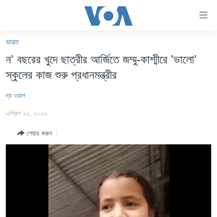
অ্যাকসেসিবিলিটি
লিংক
প্রধান
ভারত
কনটেন্টে
খবর
ন' বছরের খুদে ছাত্রীর আর্জিতে জম্মু-কাশ্মীরে 'ভালো'
যান।
বাংলাদেশ
প্রধান
স্কুলের কাজ শুরু প্রধানমন্ত্রীর
ন্যাভিগেশনে
যুক্তরাষ্ট্র
যান
দ্য ওয়াল
যুক্তরাষ্ট্রের নির্বাচন ২০২৪
অনুসন্ধানে
এপ্রিল ২২, ২০২৩
যান
বিশ্ব
শেয়ার করুন
ভারত
দক্ষিণ-এশিয়া
সম্পাদকীয়
টেলিভিশন
ভিডিও