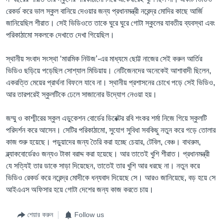
রেকর্ড করে ভাল স্কুল বানিয়ে দেওয়ার জন্য প্রধানমন্ত্রী নরেন্দ্র মোদির কাছে আর্জি
জানিয়েছিল শীরাত। সেই ভিডিওতে তাকে ঘুরে ঘুরে গোটা স্কুলের যাবতীয় ব্যবস্থা এবং
পরিকাঠামো সকলকে দেখাতে দেখা গিয়েছিল।
স্থানীয় সংবাদ সংস্থা ‘মারমিক নিউজ’-এর মাধ্যমে ছোট্ট নাজের সেই করুন আর্তির
ভিডিও ছড়িয়ে পড়েছিল সোশ্যাল মিডিয়ায়। নেটিজেনদের অনেকেই আশাবাদী ছিলেন,
একরত্তি মেয়ের প্রার্থনা বিফলে যাবে না। স্থানীয় প্রশাসনের চোখে পড়ে সেই ভিডিও,
আর তারপরেই স্কুলটিকে ঢেলে সাজানোর উদ্যোগ নেওয়া হয়।
জম্মু ও কাশ্মীরের স্কুল এডুকেশন বোর্ডের ডিরেক্টর রবি শংকর শর্মা নিজে গিয়ে স্কুলটি
পরিদর্শন করে আসেন। সেটির পরিকাঠামো, সুযোগ সুবিধা সবকিছু নতুন করে গড়ে তোলার
কাজ শুরু হয়েছে। পড়ুয়াদের জন্য তৈরি করা হচ্ছে চেয়ার, টেবিল, বেঞ্চ। বাথরুম,
ব্ল্যাকবোর্ডেরও জন্যও টাকা বরাদ্দ করা হয়েছে। আর তাতেই খুশি শীরাত। প্রধানমন্ত্রী
যে সত্যিই তার ডাকে সাড়া দিয়েছেন, তাতেই তার খুশি আর ধরছে না। নতুন করে
ভিডিও রেকর্ড করে নরেন্দ্র মোদীকে ধন্যবাদ দিয়েছে সে। আরও জানিয়েছে, বড় হয়ে সে
আইএএস অফিসার হয়ে গোটা দেশের জন্য কাজ করতে চায়।
শেয়ার করুন
Follow us